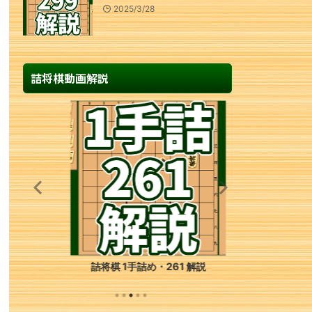
2025/3/28
詰将棋動画解説
詰将棋 1手詰め・261 解説
詰将