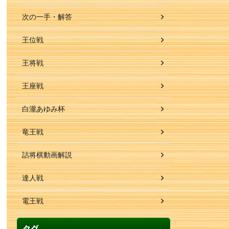
次の一手・解答
王位戦
王将戦
王座戦
白瀧あゆみ杯
竜王戦
詰将棋動画解説
達人戦
電王戦
タグ