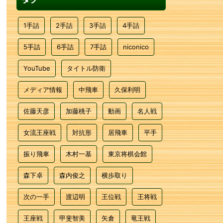
1手詰
2手詰
3手詰
4手詰
5手詰
6手詰
7手詰
niconico
YouTube
タイトル防衛
メディア情報
中飛車
久保利明
佐藤天彦
加藤桃子
動画
名人戦
女流王座戦
対抗形
居飛車
平手
振り飛車
木村一基
東京将棋会館
森下卓
森内俊之
横歩取り
次の一手
渡辺明
王位戦
王将戦
王座戦
甲斐智美
矢倉
竜王戦