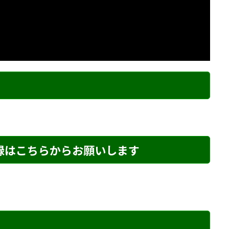
ク
登録はこちらからお願いします
め・25 解説
詰将棋 7手詰め・214 解説