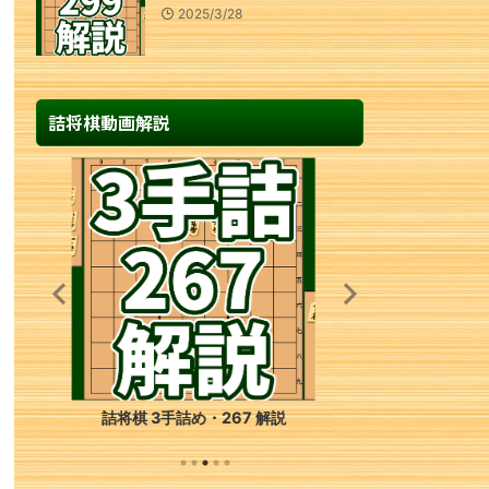
2025/3/28
詰将棋動画解説
詰将棋 3手詰め・155 解説
詰将