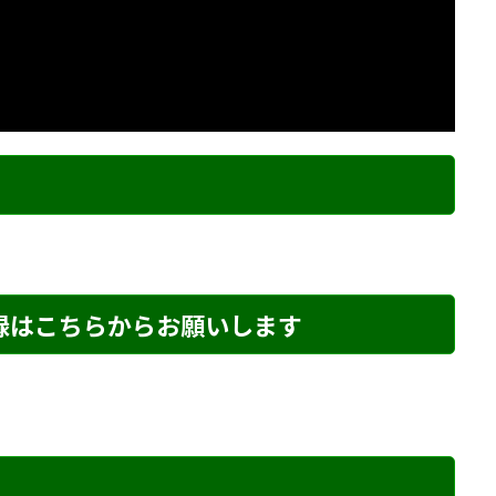
ク
登録はこちらからお願いします
め・208 解説
詰将棋 3手詰め・267 解説