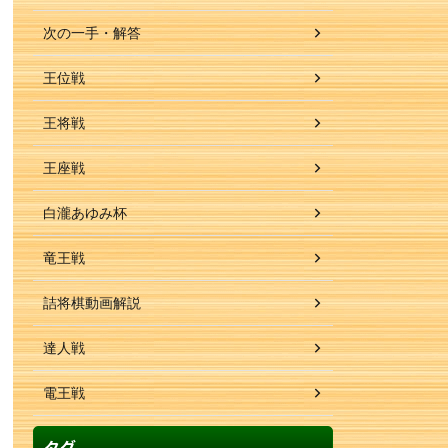
次の一手・解答
王位戦
王将戦
王座戦
白瀧あゆみ杯
竜王戦
詰将棋動画解説
達人戦
電王戦
タグ