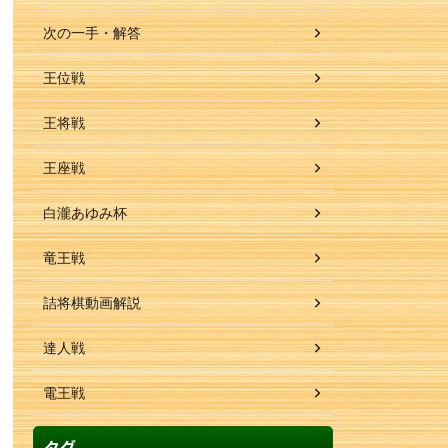
次の一手・解答
王位戦
王将戦
王座戦
白瀧あゆみ杯
竜王戦
詰将棋動画解説
達人戦
電王戦
タグ