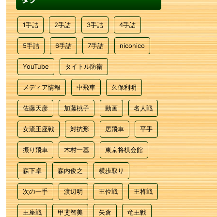
1手詰
2手詰
3手詰
4手詰
5手詰
6手詰
7手詰
niconico
YouTube
タイトル防衛
メディア情報
中飛車
久保利明
佐藤天彦
加藤桃子
動画
名人戦
女流王座戦
対抗形
居飛車
平手
振り飛車
木村一基
東京将棋会館
森下卓
森内俊之
横歩取り
次の一手
渡辺明
王位戦
王将戦
王座戦
甲斐智美
矢倉
竜王戦