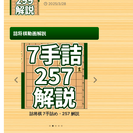
2025/3/28
詰将棋動画解説
詰将棋 3手詰め・69 解説
詰将