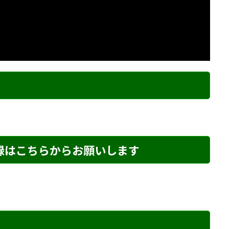
ク
登録はこちらからお願いします
め・84 解説
詰将棋 7手詰め・257 解説