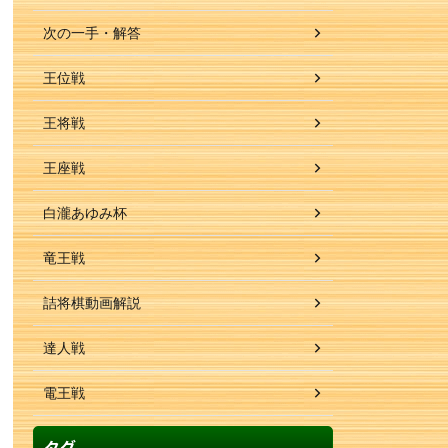
次の一手・解答
王位戦
王将戦
王座戦
白瀧あゆみ杯
竜王戦
詰将棋動画解説
達人戦
電王戦
タグ