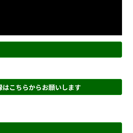
ク
登録はこちらからお願いします
め・286 解説
詰将棋 6手詰め・67 解説