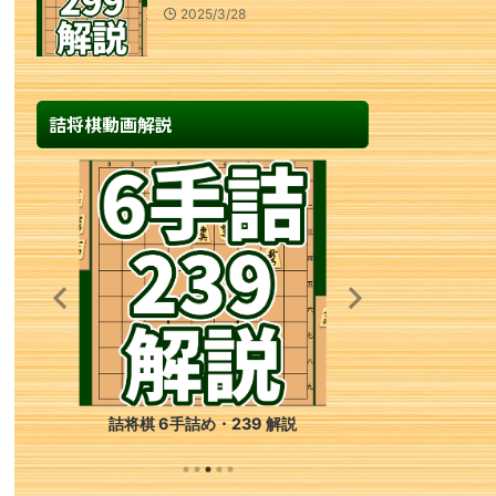
2025/3/28
詰将棋動画解説
詰将棋 6手詰め・239 解説
詰将棋