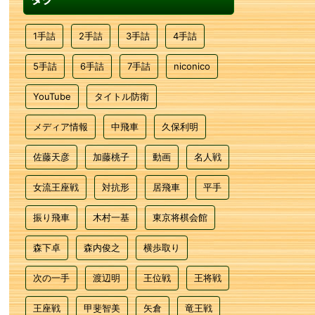
1手詰
2手詰
3手詰
4手詰
5手詰
6手詰
7手詰
niconico
YouTube
タイトル防衛
メディア情報
中飛車
久保利明
佐藤天彦
加藤桃子
動画
名人戦
女流王座戦
対抗形
居飛車
平手
振り飛車
木村一基
東京将棋会館
森下卓
森内俊之
横歩取り
次の一手
渡辺明
王位戦
王将戦
王座戦
甲斐智美
矢倉
竜王戦