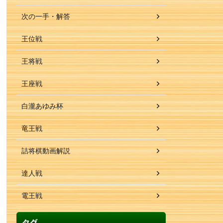
次の一手・解答
王位戦
王将戦
王座戦
白瀧あゆみ杯
竜王戦
詰将棋動画解説
達人戦
電王戦
タグ