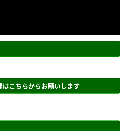
ク
登録はこちらからお願いします
め・277 解説
詰将棋 2手詰め・5 解説