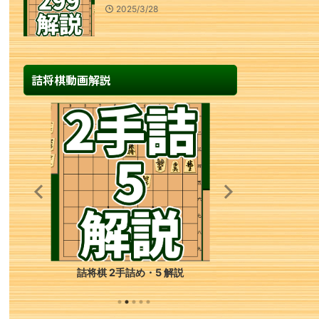
2025/3/28
詰将棋動画解説
詰将棋 6手詰め・94 解説
詰将棋