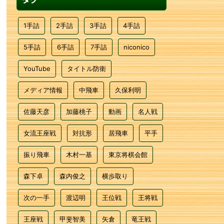
1手詰
2手詰
3手詰
4手詰
5手詰
6手詰
7手詰
niconico
YouTube
タイトル防衛
メディア情報
中飛車
久保利明
佐藤天彦
加藤桃子
動画
名人戦
女流王座戦
対抗形
居飛車
平手
振り飛車
木村一基
東京将棋会館
森下卓
森内俊之
横歩取り
次の一手
渡辺明
王位戦
王将戦
王座戦
甲斐智美
矢倉
竜王戦