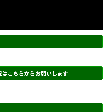
ク
登録はこちらからお願いします
め・165 解説
詰将棋 2手詰め・62 解説