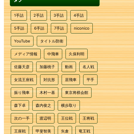
1手詰
2手詰
3手詰
4手詰
5手詰
6手詰
7手詰
niconico
YouTube
タイトル防衛
メディア情報
中飛車
久保利明
佐藤天彦
加藤桃子
動画
名人戦
女流王座戦
対抗形
居飛車
平手
振り飛車
木村一基
東京将棋会館
森下卓
森内俊之
横歩取り
次の一手
渡辺明
王位戦
王将戦
王座戦
甲斐智美
矢倉
竜王戦