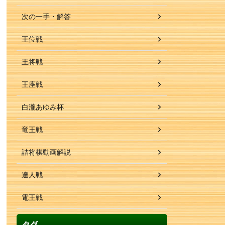
次の一手・解答
王位戦
王将戦
王座戦
白瀧あゆみ杯
竜王戦
詰将棋動画解説
達人戦
電王戦
タグ