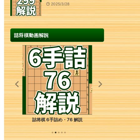
2025/3/28
詰将棋動画解説
詰将棋 6手詰め・76 解説
詰将