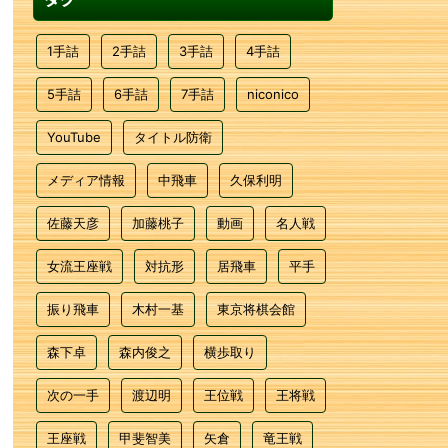
1手詰
2手詰
3手詰
4手詰
5手詰
6手詰
7手詰
niconico
YouTube
タイトル防衛
メディア情報
中飛車
久保利明
佐藤天彦
加藤桃子
動画
名人戦
女流王座戦
対抗形
居飛車
平手
振り飛車
木村一基
東京将棋会館
森下卓
森内俊之
横歩取り
次の一手
渡辺明
王位戦
王将戦
王座戦
甲斐智美
矢倉
竜王戦