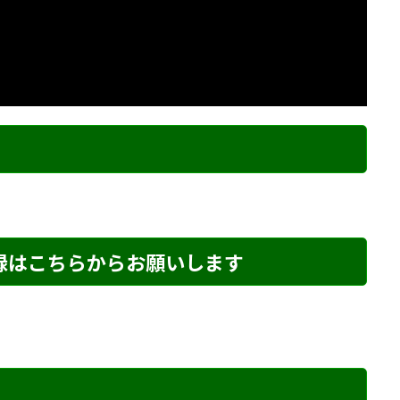
ク
登録はこちらからお願いします
め・290 解説
詰将棋 6手詰め・45 解説