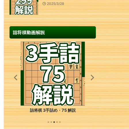
2025/3/28
詰将棋動画解説
詰将棋 3手詰め・75 解説
詰将