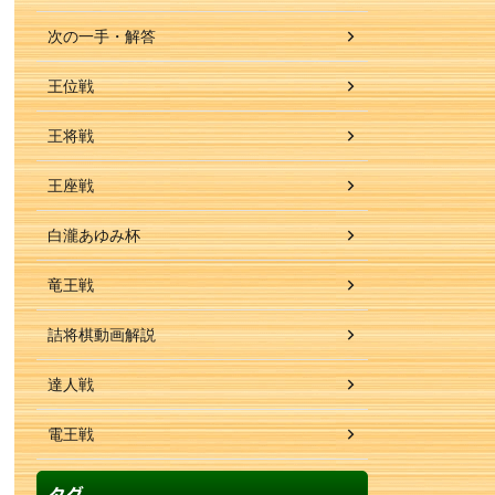
次の一手・解答
王位戦
王将戦
王座戦
白瀧あゆみ杯
竜王戦
詰将棋動画解説
達人戦
電王戦
タグ