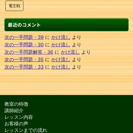
電王戦
最近のコメント
次の一手問題・39
に
かけ流し
より
次の一手問題・30
に
かけ流し
より
次の一手問題解答・36
に
かけ流し
より
次の一手問題・35
に
かけ流し
より
次の一手問題・33
に
かけ流し
より
教室の特徴
講師紹介
レッスン内容
お客様の声
レッスンまでの流れ