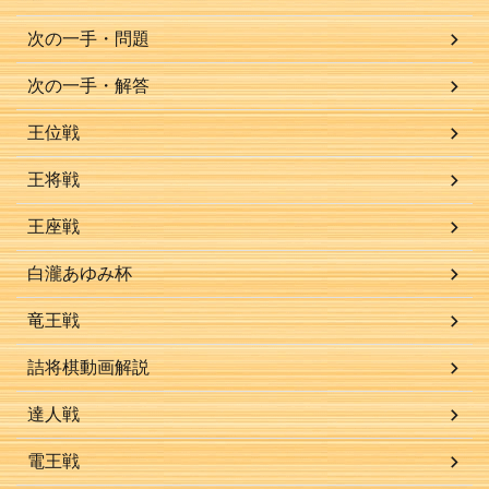
次の一手・問題
次の一手・解答
王位戦
王将戦
王座戦
白瀧あゆみ杯
竜王戦
詰将棋動画解説
達人戦
電王戦