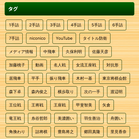
タグ
1手詰
2手詰
3手詰
4手詰
5手詰
6手詰
7手詰
niconico
YouTube
タイトル防衛
メディア情報
中飛車
久保利明
佐藤天彦
加藤桃子
動画
名人戦
女流王座戦
対抗形
居飛車
平手
振り飛車
木村一基
東京将棋会館
森下卓
森内俊之
横歩取り
次の一手
渡辺明
王位戦
王将戦
王座戦
甲斐智美
矢倉
竜王戦
糸谷哲郎
美濃囲い
羽生善治
舟囲い
角換わり
詰将棋
豊島将之
郷田真隆
里見香奈