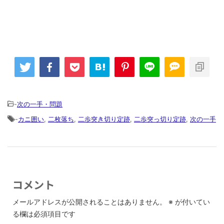
-
次の一手・問題
-
カニ囲い
,
二枚落ち
,
二歩突き切り定跡
,
二歩突っ切り定跡
,
次の一手
コメント
メールアドレスが公開されることはありません。
※
が付いてい
る欄は必須項目です