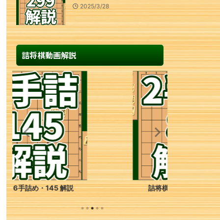
2025/3/28
詰将棋動画解説
詰将棋 2手詰め・85 解説
詰将