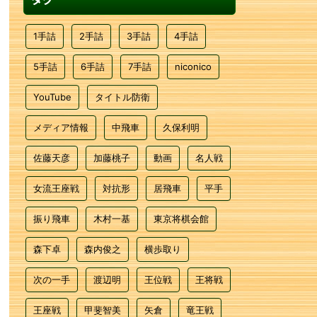
1手詰
2手詰
3手詰
4手詰
5手詰
6手詰
7手詰
niconico
YouTube
タイトル防衛
メディア情報
中飛車
久保利明
佐藤天彦
加藤桃子
動画
名人戦
女流王座戦
対抗形
居飛車
平手
振り飛車
木村一基
東京将棋会館
森下卓
森内俊之
横歩取り
次の一手
渡辺明
王位戦
王将戦
王座戦
甲斐智美
矢倉
竜王戦