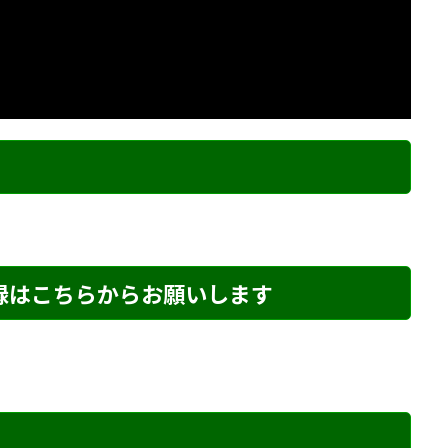
ク
登録はこちらからお願いします
め・132 解説
詰将棋 6手詰め・145 解説