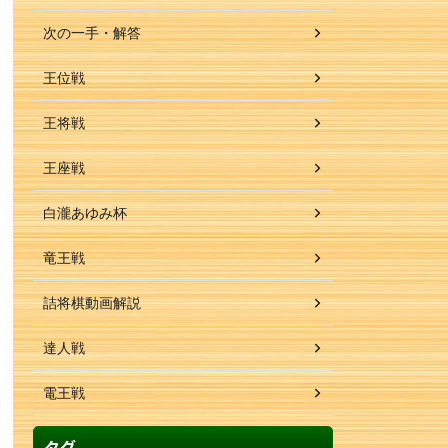
次の一手・解答
王位戦
王将戦
王座戦
白瀧あゆみ杯
竜王戦
詰将棋動画解説
達人戦
電王戦
タグ