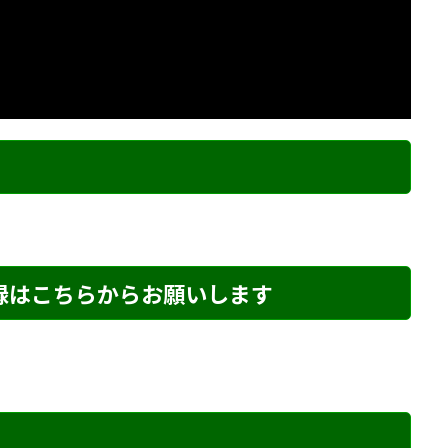
ク
登録はこちらからお願いします
め・271 解説
詰将棋 6手詰め・273 解説