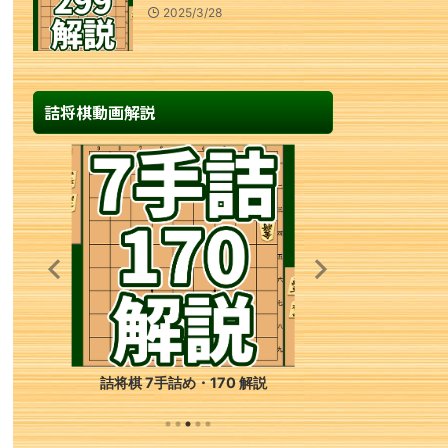
2025/3/28
詰将棋動画解説
詰将棋 7手詰め・170 解説
初心者のため