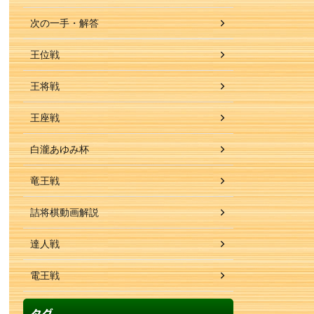
次の一手・解答
王位戦
王将戦
王座戦
白瀧あゆみ杯
竜王戦
詰将棋動画解説
達人戦
電王戦
タグ