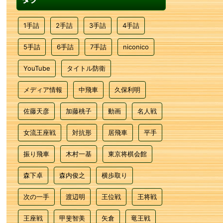
1手詰
2手詰
3手詰
4手詰
5手詰
6手詰
7手詰
niconico
YouTube
タイトル防衛
メディア情報
中飛車
久保利明
佐藤天彦
加藤桃子
動画
名人戦
女流王座戦
対抗形
居飛車
平手
振り飛車
木村一基
東京将棋会館
森下卓
森内俊之
横歩取り
次の一手
渡辺明
王位戦
王将戦
王座戦
甲斐智美
矢倉
竜王戦