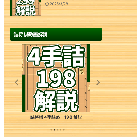
2025/3/28
詰将棋動画解説
詰将棋 7手詰め・62 解説
詰将棋