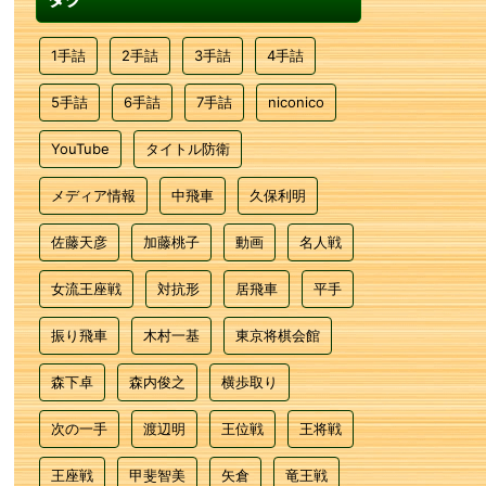
1手詰
2手詰
3手詰
4手詰
5手詰
6手詰
7手詰
niconico
YouTube
タイトル防衛
メディア情報
中飛車
久保利明
佐藤天彦
加藤桃子
動画
名人戦
女流王座戦
対抗形
居飛車
平手
振り飛車
木村一基
東京将棋会館
森下卓
森内俊之
横歩取り
次の一手
渡辺明
王位戦
王将戦
王座戦
甲斐智美
矢倉
竜王戦