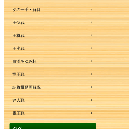
次の一手・解答
王位戦
王将戦
王座戦
白瀧あゆみ杯
竜王戦
詰将棋動画解説
達人戦
電王戦
タグ