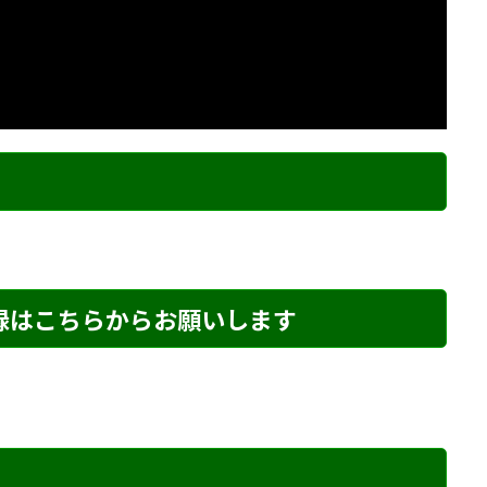
ク
登録はこちらからお願いします
め・166 解説
詰将棋 4手詰め・198 解説