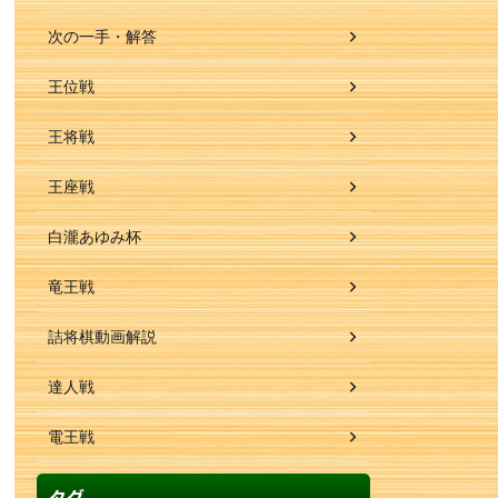
次の一手・解答
王位戦
王将戦
王座戦
白瀧あゆみ杯
竜王戦
詰将棋動画解説
達人戦
電王戦
タグ