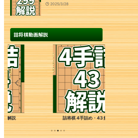
2025/3/28
詰将棋動画解説
詰将棋 4手詰め・43 解説
詰将