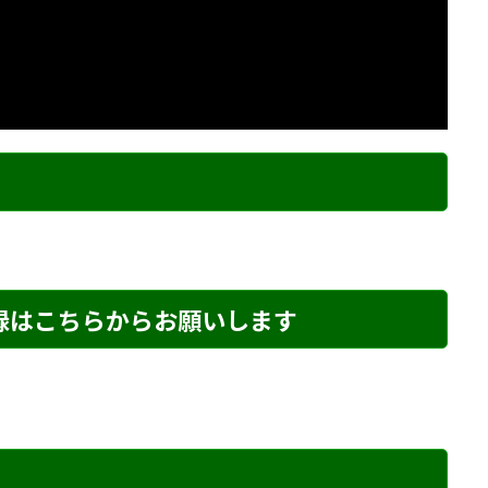
ク
登録はこちらからお願いします
詰め・1 解説
詰将棋 5手詰め・134 解説