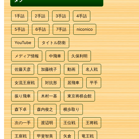
1手詰
2手詰
3手詰
4手詰
5手詰
6手詰
7手詰
niconico
YouTube
タイトル防衛
メディア情報
中飛車
久保利明
佐藤天彦
加藤桃子
動画
名人戦
女流王座戦
対抗形
居飛車
平手
振り飛車
木村一基
東京将棋会館
森下卓
森内俊之
横歩取り
次の一手
渡辺明
王位戦
王将戦
王座戦
甲斐智美
矢倉
竜王戦