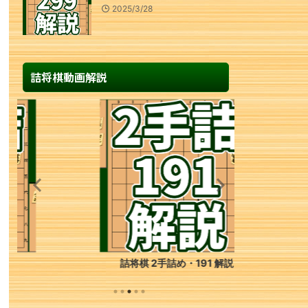
2025/3/28
詰将棋動画解説
詰将棋 2手詰め・191 解説
詰将