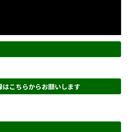
ク
登録はこちらからお願いします
め・18 解説
詰将棋 3手詰め・271 解説