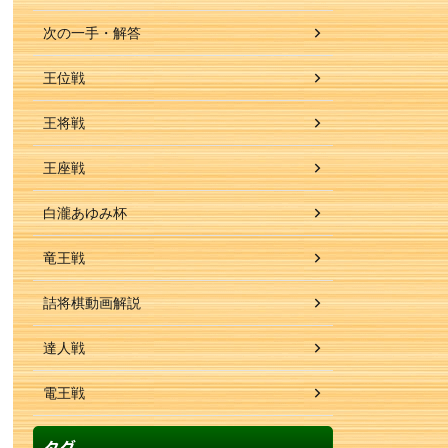
次の一手・解答
王位戦
王将戦
王座戦
白瀧あゆみ杯
竜王戦
詰将棋動画解説
達人戦
電王戦
タグ