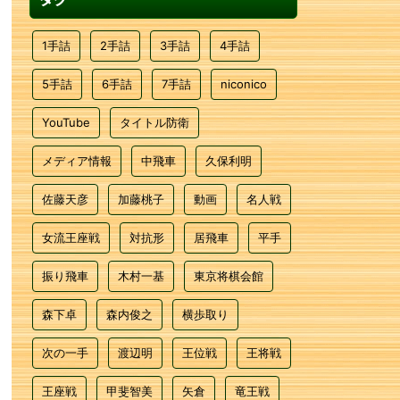
1手詰
2手詰
3手詰
4手詰
5手詰
6手詰
7手詰
niconico
YouTube
タイトル防衛
メディア情報
中飛車
久保利明
佐藤天彦
加藤桃子
動画
名人戦
女流王座戦
対抗形
居飛車
平手
振り飛車
木村一基
東京将棋会館
森下卓
森内俊之
横歩取り
次の一手
渡辺明
王位戦
王将戦
王座戦
甲斐智美
矢倉
竜王戦