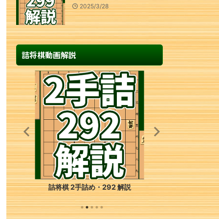
2025/3/28
詰将棋動画解説
詰将棋 2手詰め・292 解説
詰将棋 