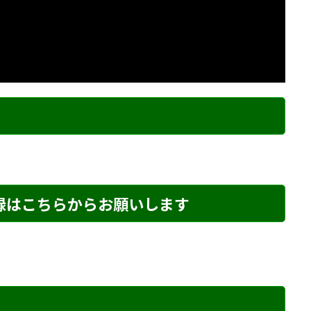
ク
登録はこちらからお願いします
204 解説
詰将棋 5手詰め・22 解説