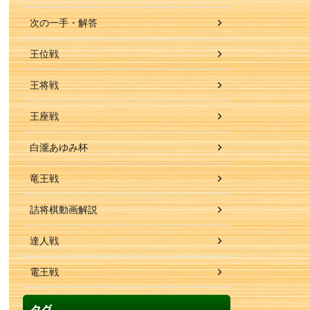
次の一手・解答
王位戦
王将戦
王座戦
白瀧あゆみ杯
竜王戦
詰将棋動画解説
達人戦
電王戦
タグ