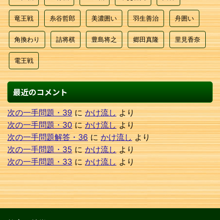
竜王戦
糸谷哲郎
美濃囲い
羽生善治
舟囲い
角換わり
詰将棋
豊島将之
郷田真隆
里見香奈
電王戦
最近のコメント
次の一手問題・39
に
かけ流し
より
次の一手問題・30
に
かけ流し
より
次の一手問題解答・36
に
かけ流し
より
次の一手問題・35
に
かけ流し
より
次の一手問題・33
に
かけ流し
より