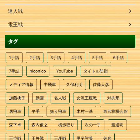
達人戦
電王戦
タグ
1手詰
2手詰
3手詰
4手詰
5手詰
6手詰
7手詰
niconico
YouTube
タイトル防衛
メディア情報
中飛車
久保利明
佐藤天彦
加藤桃子
動画
名人戦
女流王座戦
対抗形
居飛車
平手
振り飛車
木村一基
東京将棋会館
森下卓
森内俊之
横歩取り
次の一手
渡辺明
王位戦
王将戦
王座戦
甲斐智美
矢倉