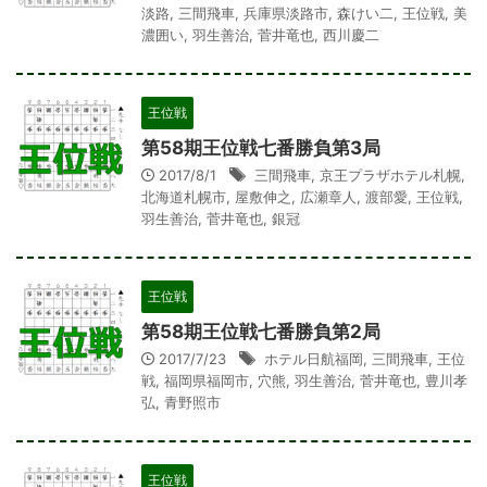
淡路
,
三間飛車
,
兵庫県淡路市
,
森けい二
,
王位戦
,
美
濃囲い
,
羽生善治
,
菅井竜也
,
西川慶二
王位戦
第58期王位戦七番勝負第3局
2017/8/1
三間飛車
,
京王プラザホテル札幌
,
北海道札幌市
,
屋敷伸之
,
広瀬章人
,
渡部愛
,
王位戦
,
羽生善治
,
菅井竜也
,
銀冠
王位戦
第58期王位戦七番勝負第2局
2017/7/23
ホテル日航福岡
,
三間飛車
,
王位
戦
,
福岡県福岡市
,
穴熊
,
羽生善治
,
菅井竜也
,
豊川孝
弘
,
青野照市
王位戦