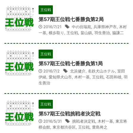
王位戦
第57期王位戦七番勝負第2局
2016/7/21
中の坊瑞苑
,
兵庫県神戸市
,
木村
一基
,
横歩取り
,
王位戦
,
畠山鎮
,
羽生善治
,
脇謙二
王位戦
第57期王位戦七番勝負第1局
2016/7/2
北浜健介
,
名鉄犬山ホテル
,
室田
伊緒
,
愛知県犬山市
,
木村一基
,
王位戦
,
石田和雄
,
羽
生善治
王位戦
第57期王位戦挑戦者決定戦
2016/5/31
挑戦者決定戦
,
木村一基
,
東京将
棋会館
,
東京都渋谷区
,
王位戦
,
豊島将之