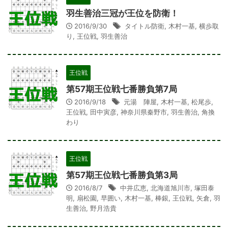
羽生善治三冠が王位を防衛！
2016/9/30
タイトル防衛
,
木村一基
,
横歩取
り
,
王位戦
,
羽生善治
王位戦
第57期王位戦七番勝負第7局
2016/9/18
元湯 陣屋
,
木村一基
,
松尾歩
,
王位戦
,
田中寅彦
,
神奈川県秦野市
,
羽生善治
,
角換
わり
王位戦
第57期王位戦七番勝負第3局
2016/8/7
中井広恵
,
北海道旭川市
,
塚田泰
明
,
扇松園
,
早囲い
,
木村一基
,
棒銀
,
王位戦
,
矢倉
,
羽
生善治
,
野月浩貴