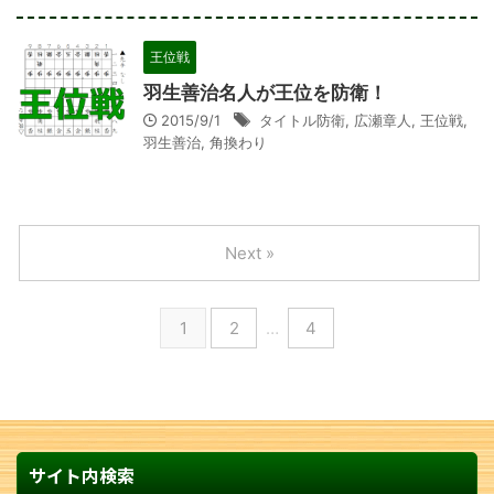
王位戦
羽生善治名人が王位を防衛！
2015/9/1
タイトル防衛
,
広瀬章人
,
王位戦
,
羽生善治
,
角換わり
Next »
1
2
…
4
サイト内検索