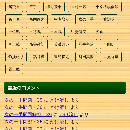
居飛車
平手
振り飛車
木村一基
東京将棋会館
森下卓
森内俊之
横歩取り
次の一手
渡辺明
王位戦
王将戦
王座戦
甲斐智美
矢倉
竜王戦
糸谷哲郎
美濃囲い
羽生善治
舟囲い
角換わり
詰将棋
豊島将之
郷田真隆
里見香奈
電王戦
最近のコメント
次の一手問題・39
に
かけ流し
より
次の一手問題・30
に
かけ流し
より
次の一手問題解答・36
に
かけ流し
より
次の一手問題・35
に
かけ流し
より
次の一手問題・33
に
かけ流し
より