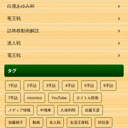
白瀧あゆみ杯
竜王戦
詰将棋動画解説
達人戦
電王戦
タグ
1手詰
2手詰
3手詰
4手詰
5手詰
6手詰
7手詰
niconico
YouTube
タイトル防衛
メディア情報
中飛車
久保利明
佐藤天彦
加藤桃子
動画
名人戦
女流王座戦
対抗形