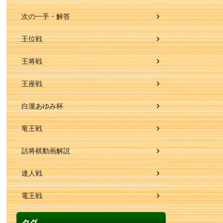
次の一手・解答
王位戦
王将戦
王座戦
白瀧あゆみ杯
竜王戦
詰将棋動画解説
達人戦
電王戦
タグ