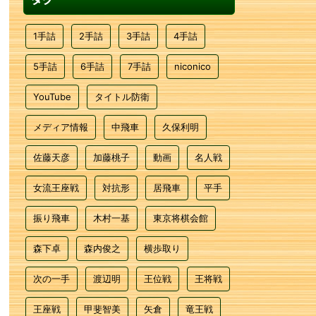
1手詰
2手詰
3手詰
4手詰
5手詰
6手詰
7手詰
niconico
YouTube
タイトル防衛
メディア情報
中飛車
久保利明
佐藤天彦
加藤桃子
動画
名人戦
女流王座戦
対抗形
居飛車
平手
振り飛車
木村一基
東京将棋会館
森下卓
森内俊之
横歩取り
次の一手
渡辺明
王位戦
王将戦
王座戦
甲斐智美
矢倉
竜王戦