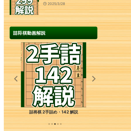
2025/3/28
詰将棋動画解説
詰将棋 2手詰め・142 解説
詰将