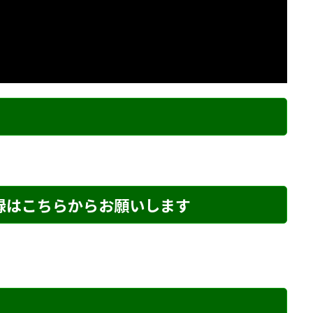
ク
登録はこちらからお願いします
め・170 解説
詰将棋 6手詰め・227 解説