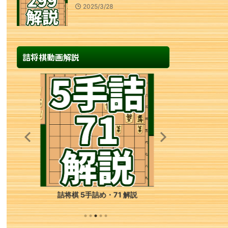
2025/3/28
詰将棋動画解説
詰将棋 5手詰め・71 解説
詰将