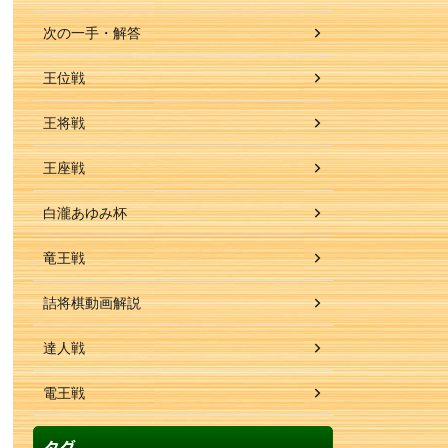
次の一手・解答
王位戦
王将戦
王座戦
白瀧あゆみ杯
竜王戦
詰将棋動画解説
達人戦
電王戦
タグ