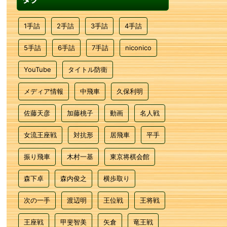
1手詰
2手詰
3手詰
4手詰
5手詰
6手詰
7手詰
niconico
YouTube
タイトル防衛
メディア情報
中飛車
久保利明
佐藤天彦
加藤桃子
動画
名人戦
女流王座戦
対抗形
居飛車
平手
振り飛車
木村一基
東京将棋会館
森下卓
森内俊之
横歩取り
次の一手
渡辺明
王位戦
王将戦
王座戦
甲斐智美
矢倉
竜王戦