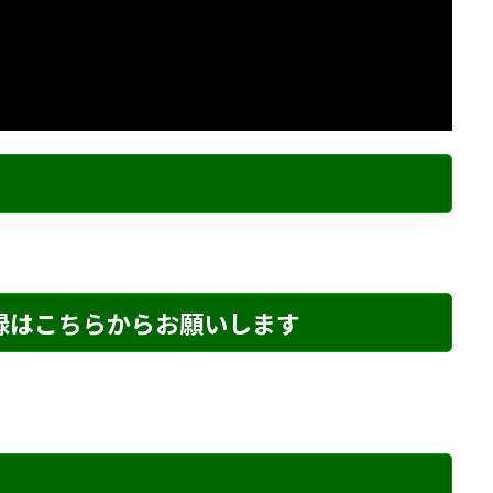
ク
登録はこちらからお願いします
め・106 解説
詰将棋 2手詰め・166 解説