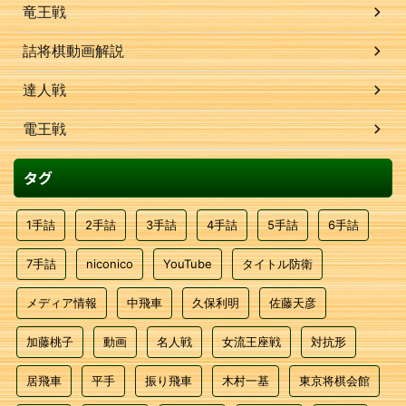
竜王戦
詰将棋動画解説
達人戦
電王戦
タグ
1手詰
2手詰
3手詰
4手詰
5手詰
6手詰
7手詰
niconico
YouTube
タイトル防衛
メディア情報
中飛車
久保利明
佐藤天彦
加藤桃子
動画
名人戦
女流王座戦
対抗形
居飛車
平手
振り飛車
木村一基
東京将棋会館