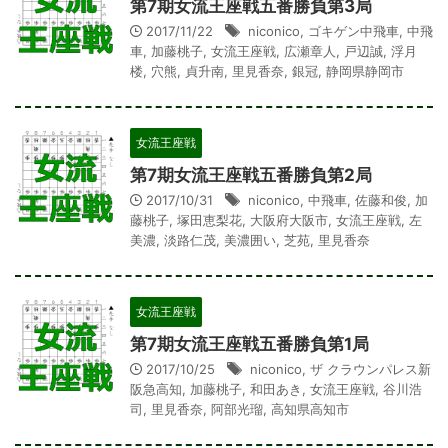
第7期女流王座戦五番勝負第3局
2017/11/22
niconico
,
ゴキゲン中飛車
,
中飛
車
,
加藤桃子
,
女流王座戦
,
広瀬章人
,
戸辺誠
,
浮月
楼
,
穴熊
,
貞升南
,
里見香奈
,
銀冠
,
静岡県静岡市
女流王座戦
第7期女流王座戦五番勝負第2局
2017/10/31
niconico
,
中飛車
,
佐藤和俊
,
加
藤桃子
,
塚田恵梨花
,
大阪府大阪市
,
女流王座戦
,
左
美濃
,
淡路仁茂
,
美濃囲い
,
芝苑
,
里見香奈
女流王座戦
第7期女流王座戦五番勝負第1局
2017/10/25
niconico
,
ザ クラウンパレス新
阪急高知
,
加藤桃子
,
和田あき
,
女流王座戦
,
谷川浩
司
,
里見香奈
,
阿部光瑠
,
高知県高知市