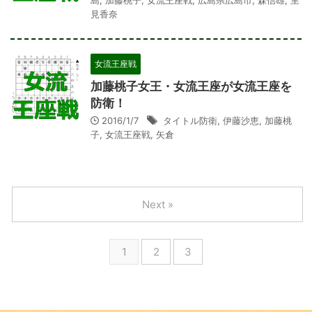
見香奈
女流王座戦
加藤桃子女王・女流王座が女流王座を
防衛！
2016/1/7
タイトル防衛
,
伊藤沙恵
,
加藤桃
子
,
女流王座戦
,
矢倉
Next »
1
2
3