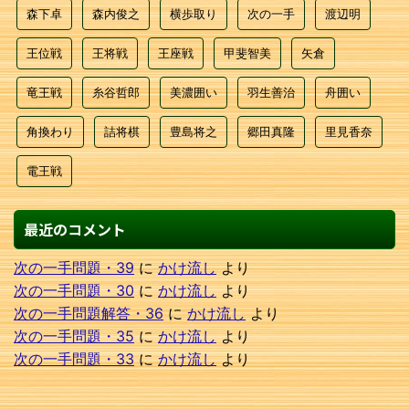
森下卓
森内俊之
横歩取り
次の一手
渡辺明
王位戦
王将戦
王座戦
甲斐智美
矢倉
竜王戦
糸谷哲郎
美濃囲い
羽生善治
舟囲い
角換わり
詰将棋
豊島将之
郷田真隆
里見香奈
電王戦
最近のコメント
次の一手問題・39
に
かけ流し
より
次の一手問題・30
に
かけ流し
より
次の一手問題解答・36
に
かけ流し
より
次の一手問題・35
に
かけ流し
より
次の一手問題・33
に
かけ流し
より