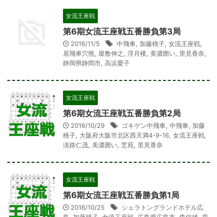
女流王座戦
第6期女流王座戦五番勝負第3局
2016/11/5
中飛車
,
加藤桃子
,
女流王座戦
,
居飛車穴熊
,
屋敷伸之
,
浮月楼
,
美濃囲い
,
里見香奈
,
静岡県静岡市
,
高浜愛子
女流王座戦
第6期女流王座戦五番勝負第2局
2016/10/29
ゴキゲン中飛車
,
中飛車
,
加藤
桃子
,
大阪府大阪市北区西天満4-9-16
,
女流王座戦
,
淡路仁茂
,
美濃囲い
,
芝苑
,
里見香奈
女流王座戦
第6期女流王座戦五番勝負第1局
2016/10/25
シェラトングランドホテル広
島
,
加藤桃子
,
女流王座戦
,
広島県広島市
,
森信雄
,
里