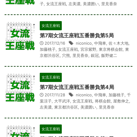
子
,
女流王座戦
,
左美濃
,
美濃囲い
,
里見香奈
女流王座戦
第7期女流王座戦五番勝負第5局
2017/12/16
niconico
,
中飛車
,
佐々木大地
,
加藤桃子
,
女流王座戦
,
宮宗紫野
,
東京将棋会館
,
東
京都渋谷区
,
穴熊
,
里見香奈
,
銀冠
,
飯野健二
女流王座戦
第7期女流王座戦五番勝負第4局
2017/11/28
niconico
,
中飛車
,
加藤桃子
,
千
葉涼子
,
大平武洋
,
女流王座戦
,
将棋会館
,
屋敷伸之
,
左美濃
,
東京都渋谷区
,
美濃囲い
,
里見香奈
女流王座戦