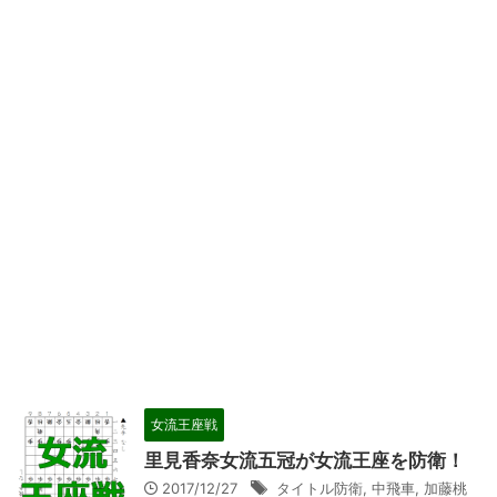
女流王座戦
里見香奈女流五冠が女流王座を防衛！
2017/12/27
タイトル防衛
,
中飛車
,
加藤桃