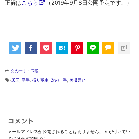
正解は
こちら
（2019年9月8日公開予定です。）
-
次の一手・問題
-
居玉
,
平手
,
振り飛車
,
次の一手
,
美濃囲い
コメント
メールアドレスが公開されることはありません。
※
が付いてい
る欄は必須項目です