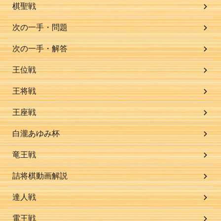
棋聖戦
次の一手・問題
次の一手・解答
王位戦
王将戦
王座戦
白瀧あゆみ杯
竜王戦
詰将棋動画解説
達人戦
電王戦