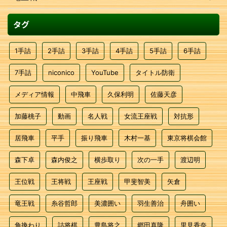
タグ
1手詰
2手詰
3手詰
4手詰
5手詰
6手詰
7手詰
niconico
YouTube
タイトル防衛
メディア情報
中飛車
久保利明
佐藤天彦
加藤桃子
動画
名人戦
女流王座戦
対抗形
居飛車
平手
振り飛車
木村一基
東京将棋会館
森下卓
森内俊之
横歩取り
次の一手
渡辺明
王位戦
王将戦
王座戦
甲斐智美
矢倉
竜王戦
糸谷哲郎
美濃囲い
羽生善治
舟囲い
角換わり
詰将棋
豊島将之
郷田真隆
里見香奈