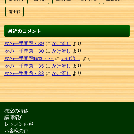
電王戦
最近のコメント
次の一手問題・39
に
かけ流し
より
次の一手問題・30
に
かけ流し
より
次の一手問題解答・36
に
かけ流し
より
次の一手問題・35
に
かけ流し
より
次の一手問題・33
に
かけ流し
より
教室の特徴
講師紹介
レッスン内容
お客様の声