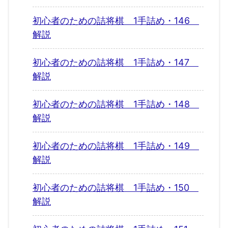
初心者のための詰将棋 1手詰め・146
解説
初心者のための詰将棋 1手詰め・147
解説
初心者のための詰将棋 1手詰め・148
解説
初心者のための詰将棋 1手詰め・149
解説
初心者のための詰将棋 1手詰め・150
解説