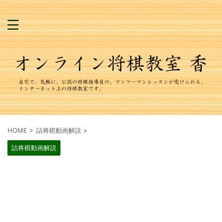
HOME
>
詰将棋動画解説
>
詰将棋動画解説