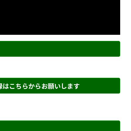
ク
登録はこちらからお願いします
め・175 解説
詰将棋 1手詰め・142 解説