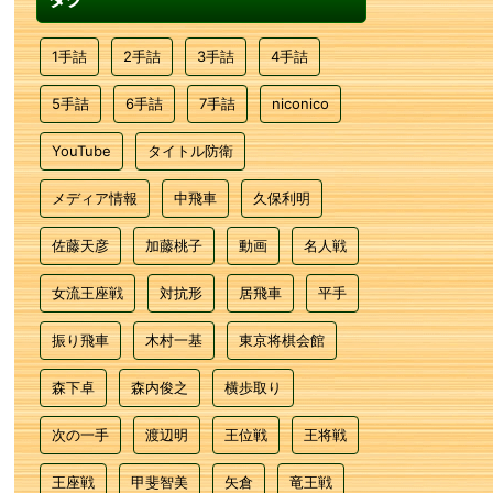
1手詰
2手詰
3手詰
4手詰
5手詰
6手詰
7手詰
niconico
YouTube
タイトル防衛
メディア情報
中飛車
久保利明
佐藤天彦
加藤桃子
動画
名人戦
女流王座戦
対抗形
居飛車
平手
振り飛車
木村一基
東京将棋会館
森下卓
森内俊之
横歩取り
次の一手
渡辺明
王位戦
王将戦
王座戦
甲斐智美
矢倉
竜王戦