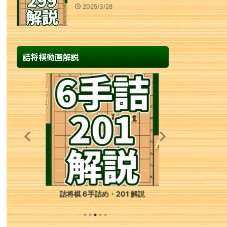
2025/3/28
詰将棋動画解説
詰将棋 6手詰め・201 解説
詰将