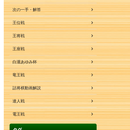
次の一手・解答
王位戦
王将戦
王座戦
白瀧あゆみ杯
竜王戦
詰将棋動画解説
達人戦
電王戦
タグ