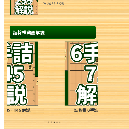
2025/3/28
詰将棋動画解説
詰将棋 6手詰め・71 解説
詰将