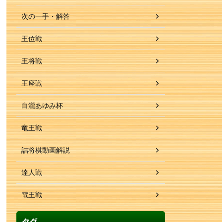
次の一手・解答
王位戦
王将戦
王座戦
白瀧あゆみ杯
竜王戦
詰将棋動画解説
達人戦
電王戦
タグ