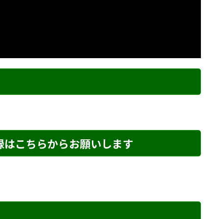
ク
登録はこちらからお願いします
め・135 解説
詰将棋 5手詰め・145 解説