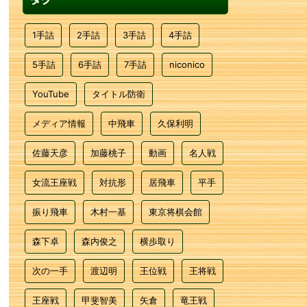
1手詰
2手詰
3手詰
4手詰
5手詰
6手詰
7手詰
niconico
YouTube
タイトル防衛
メディア情報
中飛車
久保利明
佐藤天彦
加藤桃子
動画
名人戦
女流王座戦
対抗形
居飛車
平手
振り飛車
木村一基
東京将棋会館
森下卓
森内俊之
横歩取り
次の一手
渡辺明
王位戦
王将戦
王座戦
甲斐智美
矢倉
竜王戦