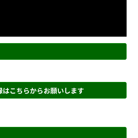
ク
登録はこちらからお願いします
め・103 解説
詰将棋 6手詰め・129 解説