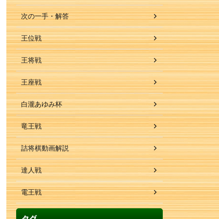
次の一手・解答
王位戦
王将戦
王座戦
白瀧あゆみ杯
竜王戦
詰将棋動画解説
達人戦
電王戦
タグ