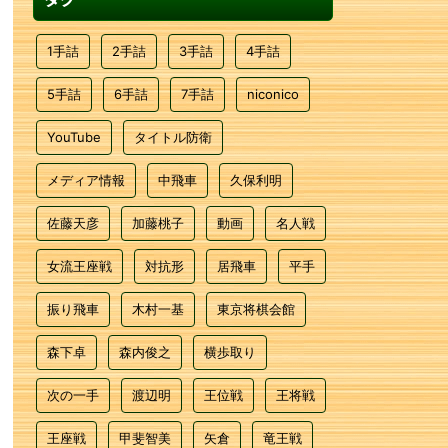
1手詰
2手詰
3手詰
4手詰
5手詰
6手詰
7手詰
niconico
YouTube
タイトル防衛
メディア情報
中飛車
久保利明
佐藤天彦
加藤桃子
動画
名人戦
女流王座戦
対抗形
居飛車
平手
振り飛車
木村一基
東京将棋会館
森下卓
森内俊之
横歩取り
次の一手
渡辺明
王位戦
王将戦
王座戦
甲斐智美
矢倉
竜王戦