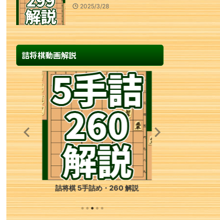
2025/3/28
詰将棋動画解説
詰将棋 5手詰め・260 解説
詰将