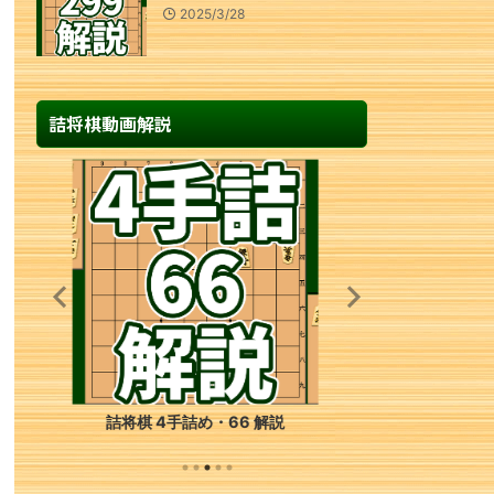
2025/3/28
詰将棋動画解説
詰将棋 3手詰め・49 解説
詰将