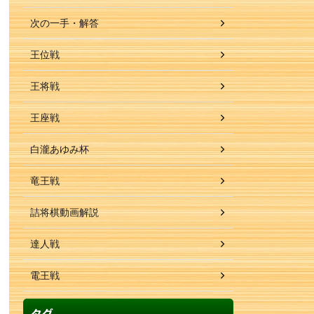
次の一手・解答
王位戦
王将戦
王座戦
白瀧あゆみ杯
竜王戦
詰将棋動画解説
達人戦
電王戦
タグ