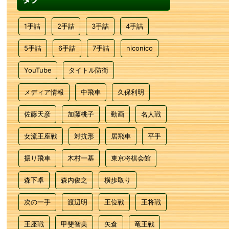
1手詰
2手詰
3手詰
4手詰
5手詰
6手詰
7手詰
niconico
YouTube
タイトル防衛
メディア情報
中飛車
久保利明
佐藤天彦
加藤桃子
動画
名人戦
女流王座戦
対抗形
居飛車
平手
振り飛車
木村一基
東京将棋会館
森下卓
森内俊之
横歩取り
次の一手
渡辺明
王位戦
王将戦
王座戦
甲斐智美
矢倉
竜王戦