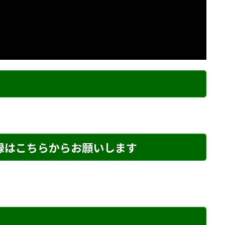
ク
登録はこちらからお願いします
め・174 解説
詰将棋 4手詰め・66 解説