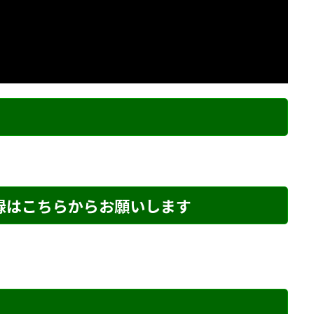
ク
登録はこちらからお願いします
め・216 解説
詰将棋 2手詰め・284 解説