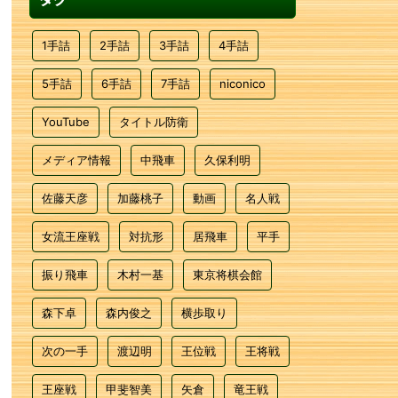
1手詰
2手詰
3手詰
4手詰
5手詰
6手詰
7手詰
niconico
YouTube
タイトル防衛
メディア情報
中飛車
久保利明
佐藤天彦
加藤桃子
動画
名人戦
女流王座戦
対抗形
居飛車
平手
振り飛車
木村一基
東京将棋会館
森下卓
森内俊之
横歩取り
次の一手
渡辺明
王位戦
王将戦
王座戦
甲斐智美
矢倉
竜王戦