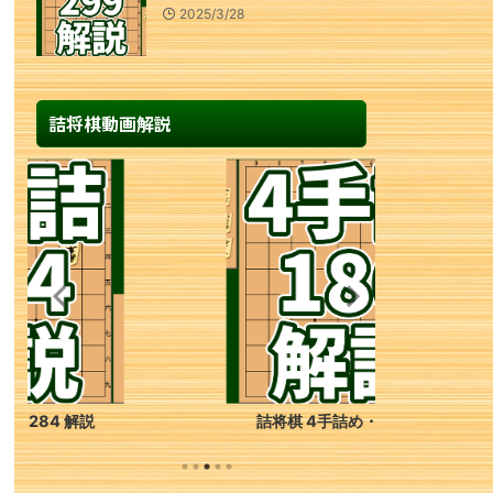
2025/3/28
詰将棋動画解説
詰将棋 4手詰め・186 解説
詰将