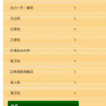
次の一手・解答
王位戦
王将戦
王座戦
白瀧あゆみ杯
竜王戦
詰将棋動画解説
達人戦
電王戦
タグ