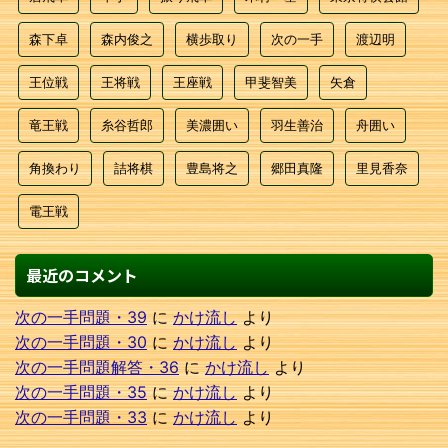
森下卓
森内俊之
横歩取り
次の一手
渡辺明
王位戦
王将戦
王座戦
甲斐智美
矢倉
竜王戦
糸谷哲郎
美濃囲い
羽生善治
舟囲い
角換わり
詰将棋
豊島将之
郷田真隆
里見香奈
電王戦
最近のコメント
次の一手問題・39
に
かけ流し
より
次の一手問題・30
に
かけ流し
より
次の一手問題解答・36
に
かけ流し
より
次の一手問題・35
に
かけ流し
より
次の一手問題・33
に
かけ流し
より