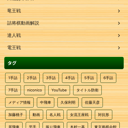
竜王戦
詰将棋動画解説
達人戦
電王戦
タグ
1手詰
2手詰
3手詰
4手詰
5手詰
6手詰
7手詰
niconico
YouTube
タイトル防衛
メディア情報
中飛車
久保利明
佐藤天彦
加藤桃子
動画
名人戦
女流王座戦
対抗形
居飛車
平手
振り飛車
木村一基
東京将棋会館