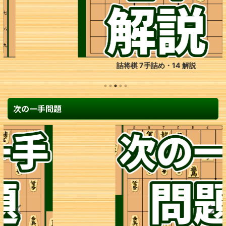
詰将棋 7手詰め・14 解説
次の一手問題