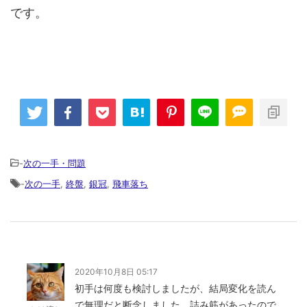
です。
-
次の一手・問題
-
次の一手
,
終盤
,
銀冠
,
飛車落ち
2020年10月8日 05:17
初手は何度も検討しましたが、結局変化を読ん
で無理だと断念しました。詰み筋があったので