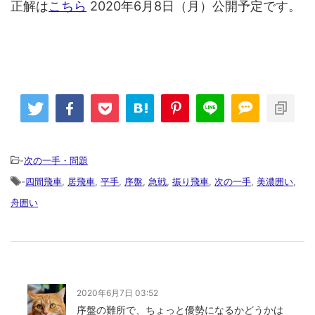
正解は
こちら
2020年6月8日（月）公開予定です。
-
次の一手・問題
-
四間飛車
,
居飛車
,
平手
,
序盤
,
急戦
,
振り飛車
,
次の一手
,
美濃囲い
,
舟囲い
2020年6月7日 03:52
序盤の難所で、ちょっと優勢になるかどうかは