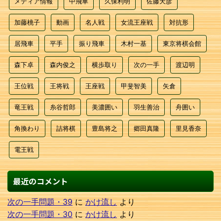
メディア情報
中飛車
久保利明
佐藤天彦
加藤桃子
動画
名人戦
女流王座戦
対抗形
居飛車
平手
振り飛車
木村一基
東京将棋会館
森下卓
森内俊之
横歩取り
次の一手
渡辺明
王位戦
王将戦
王座戦
甲斐智美
矢倉
竜王戦
糸谷哲郎
美濃囲い
羽生善治
舟囲い
角換わり
詰将棋
豊島将之
郷田真隆
里見香奈
電王戦
最近のコメント
次の一手問題・39
に
かけ流し
より
次の一手問題・30
に
かけ流し
より