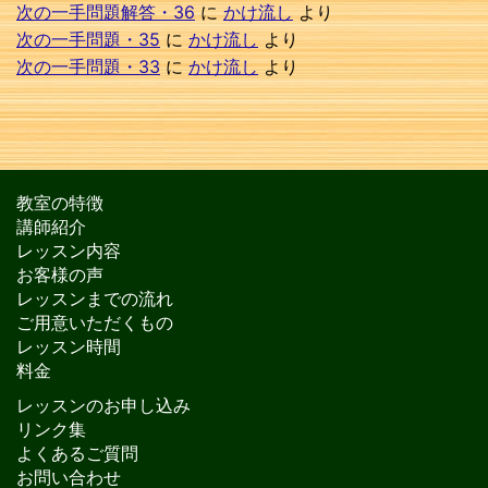
次の一手問題解答・36
に
かけ流し
より
次の一手問題・35
に
かけ流し
より
次の一手問題・33
に
かけ流し
より
教室の特徴
講師紹介
レッスン内容
お客様の声
レッスンまでの流れ
ご用意いただくもの
レッスン時間
料金
レッスンのお申し込み
リンク集
よくあるご質問
お問い合わせ