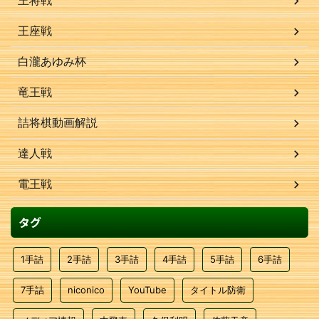
王将戦
王座戦
白瀧あゆみ杯
竜王戦
詰将棋動画解説
達人戦
電王戦
タグ
1手詰
2手詰
3手詰
4手詰
5手詰
6手詰
7手詰
niconico
YouTube
タイトル防衛