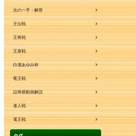
次の一手・解答
王位戦
王将戦
王座戦
白瀧あゆみ杯
竜王戦
詰将棋動画解説
達人戦
電王戦
タグ