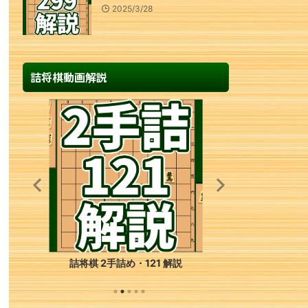
2025/3/28
詰将棋動画解説
詰将棋 3手詰め・58 解説
詰将