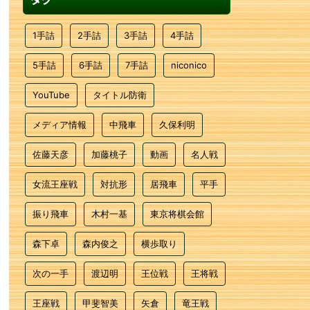
1手詰
2手詰
3手詰
4手詰
5手詰
6手詰
7手詰
niconico
YouTube
タイトル防衛
メディア情報
中飛車
久保利明
佐藤天彦
加藤桃子
動画
名人戦
女流王座戦
対抗形
居飛車
平手
振り飛車
木村一基
東京将棋会館
森下卓
森内俊之
横歩取り
次の一手
渡辺明
王位戦
王将戦
王座戦
甲斐智美
矢倉
竜王戦