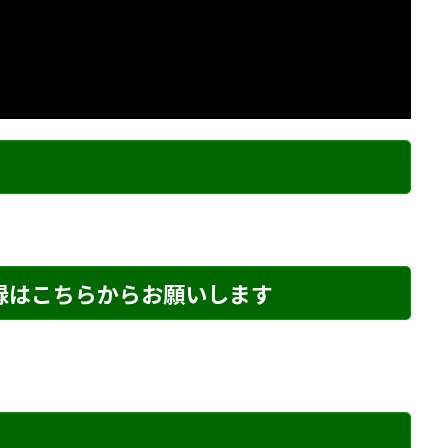
ク
登録はこちらからお願いします
め・196 解説
詰将棋 2手詰め・121 解説