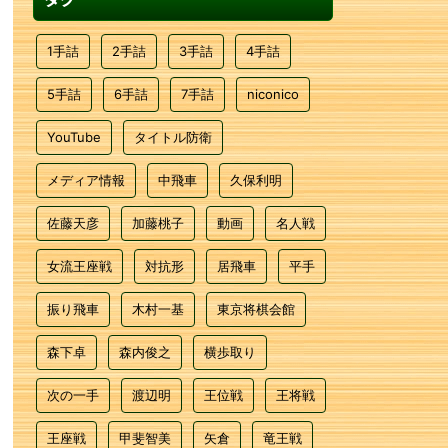
1手詰
2手詰
3手詰
4手詰
5手詰
6手詰
7手詰
niconico
YouTube
タイトル防衛
メディア情報
中飛車
久保利明
佐藤天彦
加藤桃子
動画
名人戦
女流王座戦
対抗形
居飛車
平手
振り飛車
木村一基
東京将棋会館
森下卓
森内俊之
横歩取り
次の一手
渡辺明
王位戦
王将戦
王座戦
甲斐智美
矢倉
竜王戦