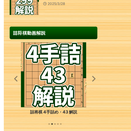
2025/3/28
詰将棋動画解説
詰将棋 6手詰め・249 解説
詰