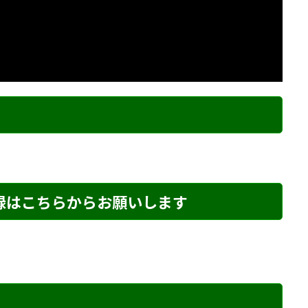
ク
登録はこちらからお願いします
詰め・178 解説
詰将棋 4手詰め・43 解説