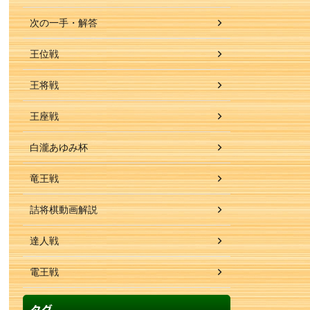
次の一手・解答
王位戦
王将戦
王座戦
白瀧あゆみ杯
竜王戦
詰将棋動画解説
達人戦
電王戦
タグ