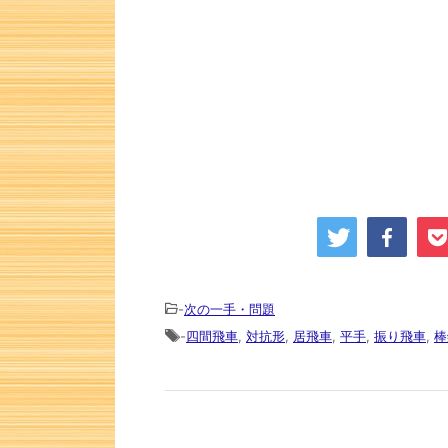
-
次の一手・問題
-
四間飛車
,
対抗形
,
居飛車
,
平手
,
振り飛車
,
棒