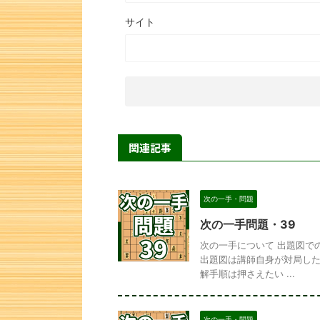
サイト
関連記事
次の一手・問題
次の一手問題・39
次の一手について 出題図で
出題図は講師自身が対局した
解手順は押さえたい ...
次の一手・問題