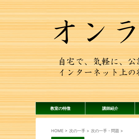
教室の特徴
講師紹介
HOME
>
次の一手
>
次の一手・問題
>