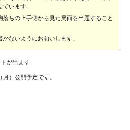
んでいます。
駒落ちの上手側から見た局面を出題すること
書かないようにお願いします。
ントが出ます
日（月）公開予定です。
問題・12
次の一手問題・14