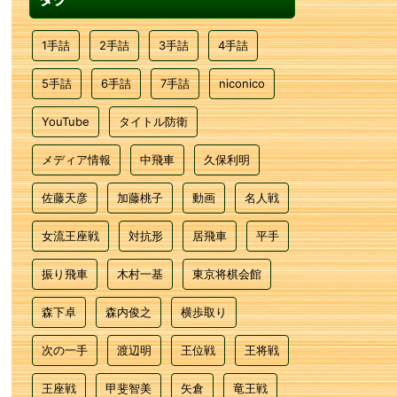
1手詰
2手詰
3手詰
4手詰
5手詰
6手詰
7手詰
niconico
YouTube
タイトル防衛
メディア情報
中飛車
久保利明
佐藤天彦
加藤桃子
動画
名人戦
女流王座戦
対抗形
居飛車
平手
振り飛車
木村一基
東京将棋会館
森下卓
森内俊之
横歩取り
次の一手
渡辺明
王位戦
王将戦
王座戦
甲斐智美
矢倉
竜王戦