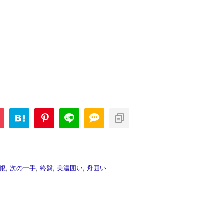
銀
,
次の一手
,
終盤
,
美濃囲い
,
舟囲い