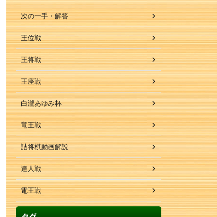
次の一手・解答
王位戦
王将戦
王座戦
白瀧あゆみ杯
竜王戦
詰将棋動画解説
達人戦
電王戦
タグ