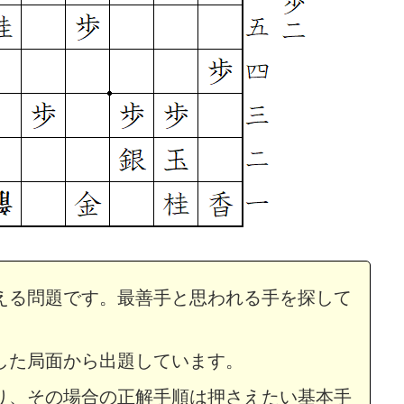
える問題です。最善手と思われる手を探して
め・180 解説
詰将棋 5手詰め・53 解説
した局面から出題しています。
り、その場合の正解手順は押さえたい基本手