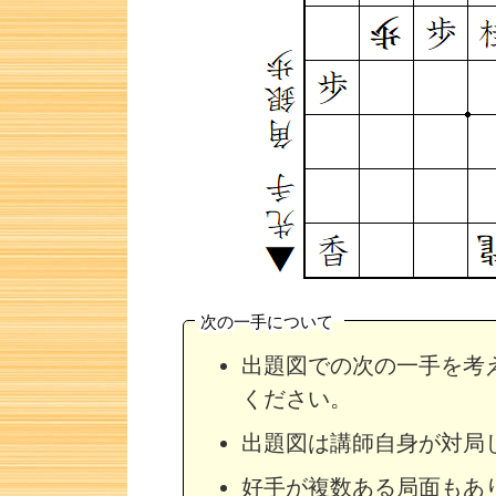
次の一手について
出題図での次の一手を考
ください。
詰将棋 4手詰め・58 解説
詰将棋 4手詰
出題図は講師自身が対局
好手が複数ある局面もあ