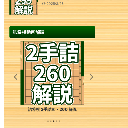
2025/3/28
詰将棋動画解説
詰将棋 2手詰め・260 解説
詰将