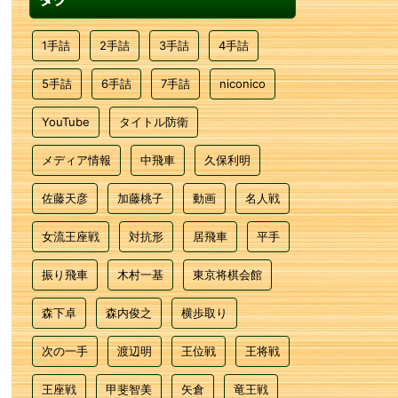
1手詰
2手詰
3手詰
4手詰
5手詰
6手詰
7手詰
niconico
YouTube
タイトル防衛
メディア情報
中飛車
久保利明
佐藤天彦
加藤桃子
動画
名人戦
女流王座戦
対抗形
居飛車
平手
振り飛車
木村一基
東京将棋会館
森下卓
森内俊之
横歩取り
次の一手
渡辺明
王位戦
王将戦
王座戦
甲斐智美
矢倉
竜王戦