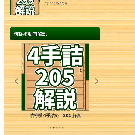
2025/3/28
詰将棋動画解説
詰将棋 6手詰め・56 解説
詰将