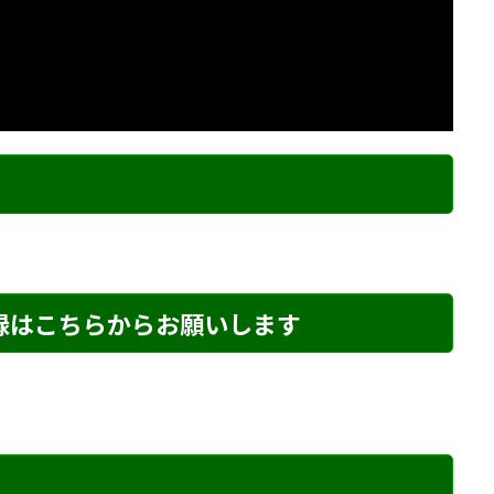
ク
登録はこちらからお願いします
め・225 解説
詰将棋 4手詰め・205 解説