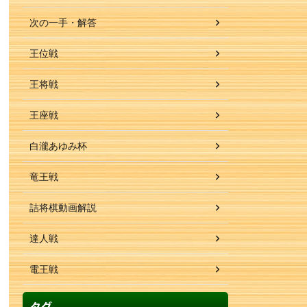
次の一手・解答
王位戦
王将戦
王座戦
白瀧あゆみ杯
竜王戦
詰将棋動画解説
達人戦
電王戦
タグ