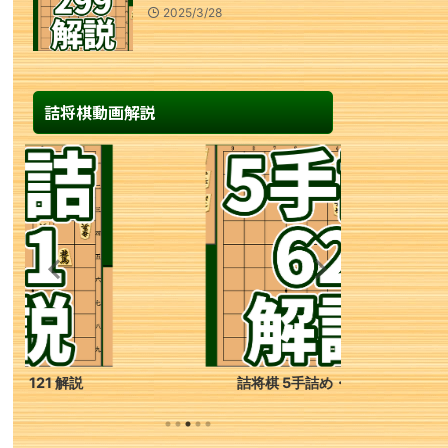
2025/3/28
詰将棋動画解説
詰将棋 5手詰め・62 解説
詰将