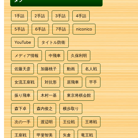
1手詰
2手詰
3手詰
4手詰
5手詰
6手詰
7手詰
niconico
YouTube
タイトル防衛
メディア情報
中飛車
久保利明
佐藤天彦
加藤桃子
動画
名人戦
女流王座戦
対抗形
居飛車
平手
振り飛車
木村一基
東京将棋会館
森下卓
森内俊之
横歩取り
次の一手
渡辺明
王位戦
王将戦
王座戦
甲斐智美
矢倉
竜王戦