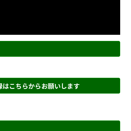
ク
登録はこちらからお願いします
め・197 解説
詰将棋 3手詰め・121 解説