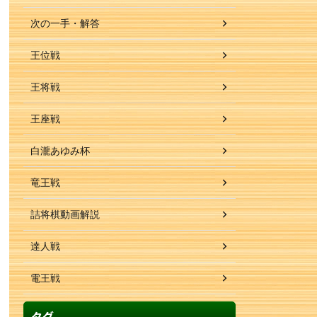
次の一手・解答
王位戦
王将戦
王座戦
白瀧あゆみ杯
竜王戦
詰将棋動画解説
達人戦
電王戦
タグ