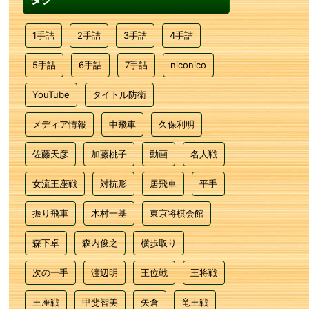
1手詰
2手詰
3手詰
4手詰
5手詰
6手詰
7手詰
niconico
YouTube
タイトル防衛
メディア情報
中飛車
久保利明
佐藤天彦
加藤桃子
動画
名人戦
女流王座戦
対抗形
居飛車
平手
振り飛車
木村一基
東京将棋会館
森下卓
森内俊之
横歩取り
次の一手
渡辺明
王位戦
王将戦
王座戦
甲斐智美
矢倉
竜王戦