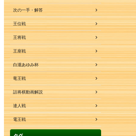
次の一手・解答
王位戦
王将戦
王座戦
白瀧あゆみ杯
竜王戦
詰将棋動画解説
達人戦
電王戦
タグ