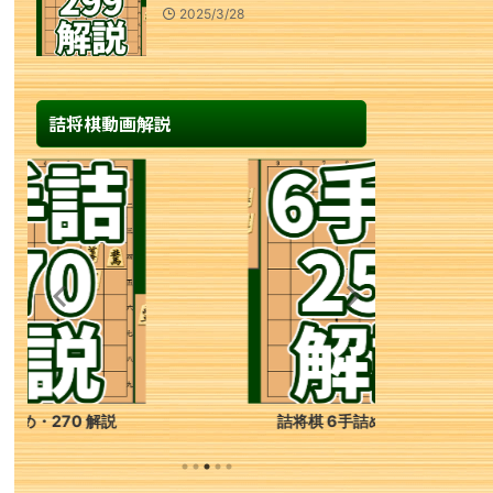
2025/3/28
詰将棋動画解説
詰将棋 6手詰め・250 解説
詰将