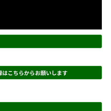
ク
登録はこちらからお願いします
め・151 解説
詰将棋 5手詰め・270 解説