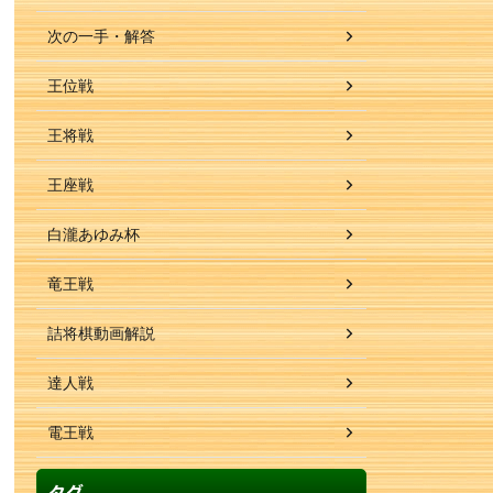
次の一手・解答
王位戦
王将戦
王座戦
白瀧あゆみ杯
竜王戦
詰将棋動画解説
達人戦
電王戦
タグ