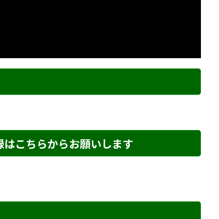
ク
登録はこちらからお願いします
め・166 解説
詰将棋 4手詰め・297 解説