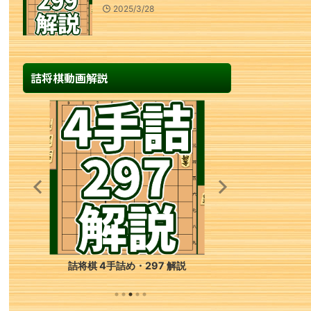
2025/3/28
詰将棋動画解説
詰将棋 1手詰め・37 解説
詰将