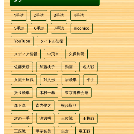
1手詰
2手詰
3手詰
4手詰
5手詰
6手詰
7手詰
niconico
YouTube
タイトル防衛
メディア情報
中飛車
久保利明
佐藤天彦
加藤桃子
動画
名人戦
女流王座戦
対抗形
居飛車
平手
振り飛車
木村一基
東京将棋会館
森下卓
森内俊之
横歩取り
次の一手
渡辺明
王位戦
王将戦
王座戦
甲斐智美
矢倉
竜王戦