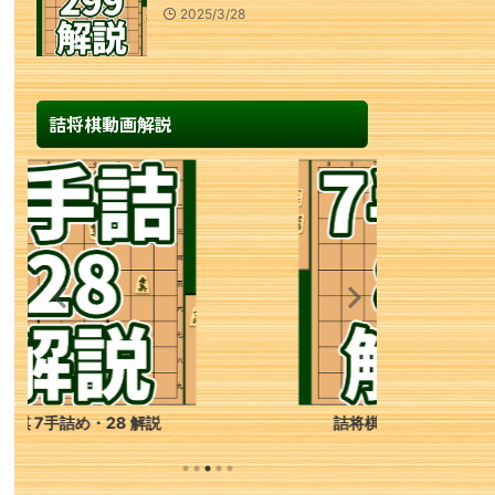
2025/3/28
詰将棋動画解説
詰将棋 7手詰め・86 解説
詰将