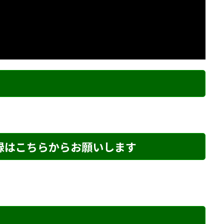
ク
登録はこちらからお願いします
め・229 解説
詰将棋 7手詰め・28 解説