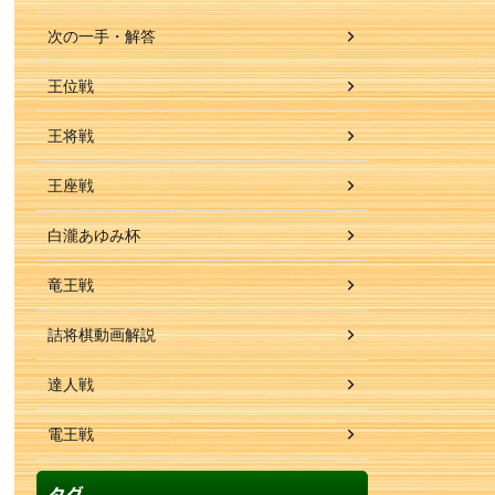
次の一手・解答
王位戦
王将戦
王座戦
白瀧あゆみ杯
竜王戦
詰将棋動画解説
達人戦
電王戦
タグ