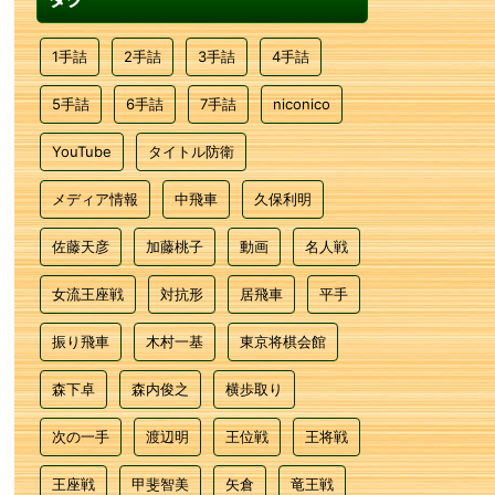
1手詰
2手詰
3手詰
4手詰
5手詰
6手詰
7手詰
niconico
YouTube
タイトル防衛
メディア情報
中飛車
久保利明
佐藤天彦
加藤桃子
動画
名人戦
女流王座戦
対抗形
居飛車
平手
振り飛車
木村一基
東京将棋会館
森下卓
森内俊之
横歩取り
次の一手
渡辺明
王位戦
王将戦
王座戦
甲斐智美
矢倉
竜王戦