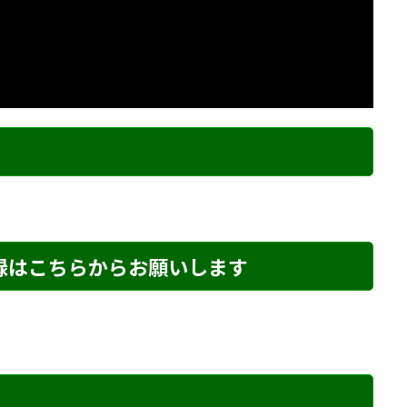
ク
登録はこちらからお願いします
め・121 解説
詰将棋 2手詰め・75 解説