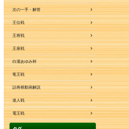
次の一手・解答
王位戦
王将戦
王座戦
白瀧あゆみ杯
竜王戦
詰将棋動画解説
達人戦
電王戦
タグ