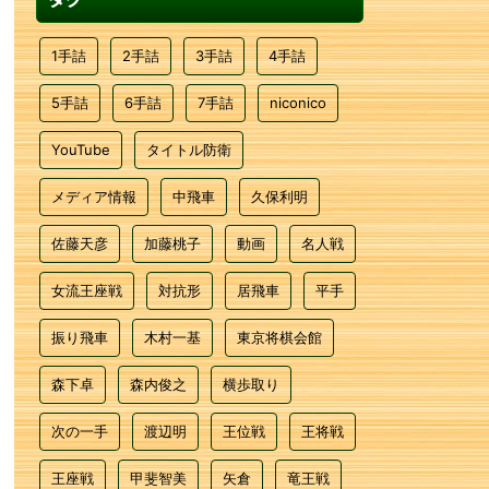
1手詰
2手詰
3手詰
4手詰
5手詰
6手詰
7手詰
niconico
YouTube
タイトル防衛
メディア情報
中飛車
久保利明
佐藤天彦
加藤桃子
動画
名人戦
女流王座戦
対抗形
居飛車
平手
振り飛車
木村一基
東京将棋会館
森下卓
森内俊之
横歩取り
次の一手
渡辺明
王位戦
王将戦
王座戦
甲斐智美
矢倉
竜王戦