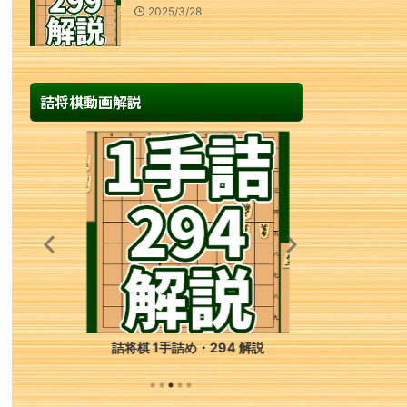
2025/3/28
詰将棋動画解説
詰将棋 1手詰め・294 解説
詰将棋