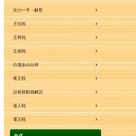
次の一手・解答
王位戦
王将戦
王座戦
白瀧あゆみ杯
竜王戦
詰将棋動画解説
達人戦
電王戦
タグ