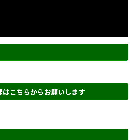
ク
登録はこちらからお願いします
め・117 解説
詰将棋 1手詰め・197 解説