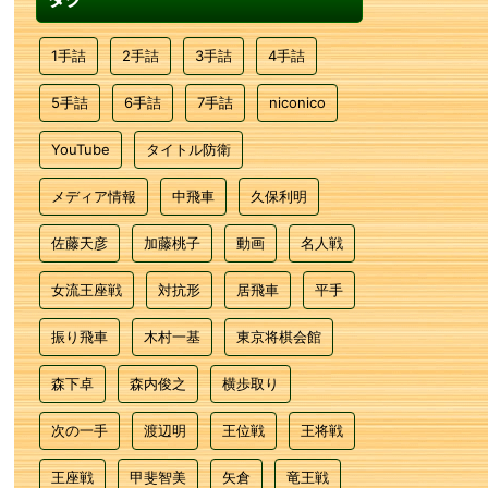
1手詰
2手詰
3手詰
4手詰
5手詰
6手詰
7手詰
niconico
YouTube
タイトル防衛
メディア情報
中飛車
久保利明
佐藤天彦
加藤桃子
動画
名人戦
女流王座戦
対抗形
居飛車
平手
振り飛車
木村一基
東京将棋会館
森下卓
森内俊之
横歩取り
次の一手
渡辺明
王位戦
王将戦
王座戦
甲斐智美
矢倉
竜王戦