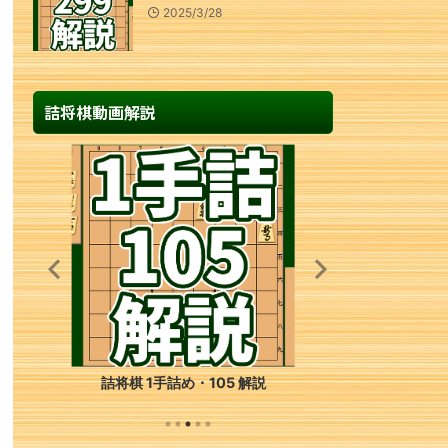
2025/3/28
詰将棋動画解説
詰将棋 1手詰め・105 解説
詰将