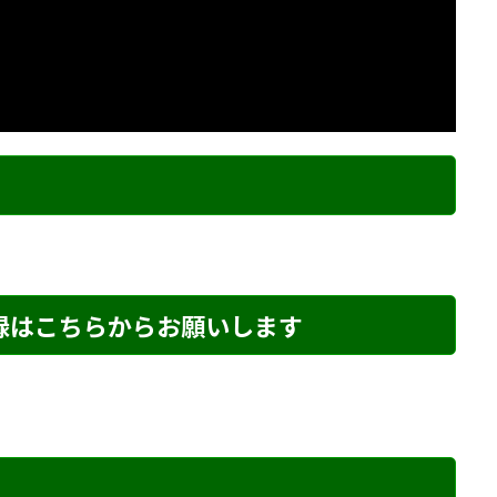
ク
登録はこちらからお願いします
め・188 解説
詰将棋 5手詰め・89 解説