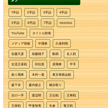
1手詰
2手詰
3手詰
4手詰
5手詰
6手詰
7手詰
niconico
YouTube
タイトル防衛
メディア情報
中飛車
久保利明
佐藤天彦
加藤桃子
動画
名人戦
女流王座戦
対抗形
居飛車
平手
振り飛車
木村一基
東京将棋会館
森下卓
森内俊之
横歩取り
次の一手
渡辺明
王位戦
王将戦
王座戦
甲斐智美
矢倉
竜王戦