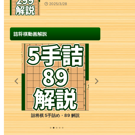
2025/3/28
詰将棋動画解説
詰将棋 4手詰め・113 解説
詰将