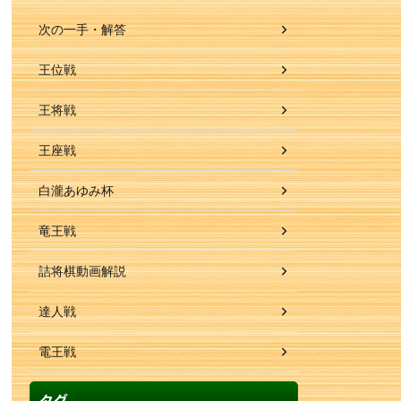
次の一手・解答
王位戦
王将戦
王座戦
白瀧あゆみ杯
竜王戦
詰将棋動画解説
達人戦
電王戦
タグ