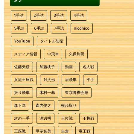
1手詰
2手詰
3手詰
4手詰
5手詰
6手詰
7手詰
niconico
YouTube
タイトル防衛
メディア情報
中飛車
久保利明
佐藤天彦
加藤桃子
動画
名人戦
女流王座戦
対抗形
居飛車
平手
振り飛車
木村一基
東京将棋会館
森下卓
森内俊之
横歩取り
次の一手
渡辺明
王位戦
王将戦
王座戦
甲斐智美
矢倉
竜王戦