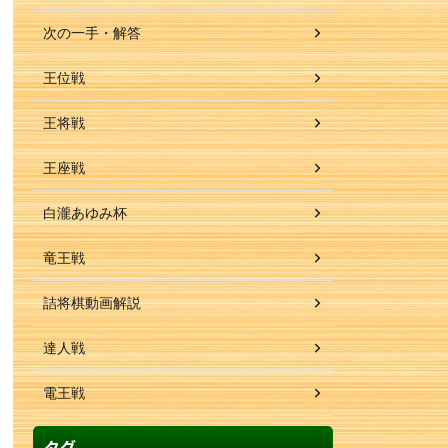
次の一手・解答
王位戦
王将戦
王座戦
白瀧あゆみ杯
竜王戦
詰将棋動画解説
達人戦
電王戦
タグ