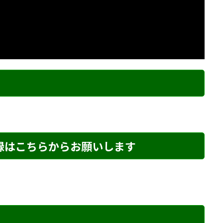
ク
登録はこちらからお願いします
め・168 解説
詰将棋 5手詰め・229 解説