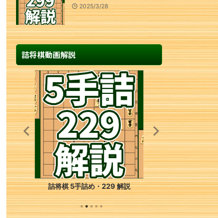
2025/3/28
詰将棋動画解説
詰将棋 3手詰め・26 解説
詰将