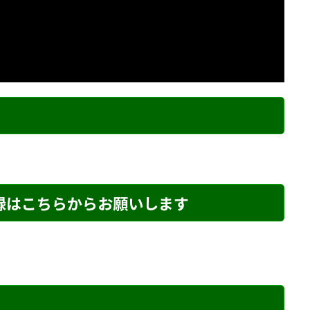
ク
登録はこちらからお願いします
め・201 解説
詰将棋 7手詰め・8 解説