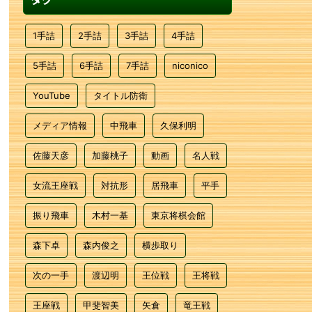
1手詰
2手詰
3手詰
4手詰
5手詰
6手詰
7手詰
niconico
YouTube
タイトル防衛
メディア情報
中飛車
久保利明
佐藤天彦
加藤桃子
動画
名人戦
女流王座戦
対抗形
居飛車
平手
振り飛車
木村一基
東京将棋会館
森下卓
森内俊之
横歩取り
次の一手
渡辺明
王位戦
王将戦
王座戦
甲斐智美
矢倉
竜王戦