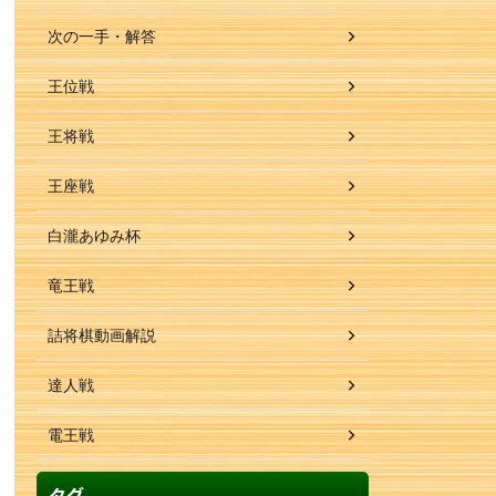
次の一手・解答
王位戦
王将戦
王座戦
白瀧あゆみ杯
竜王戦
詰将棋動画解説
達人戦
電王戦
タグ