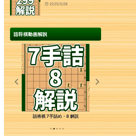
2025/3/28
詰将棋動画解説
詰将棋 2手詰め・217 解説
詰将