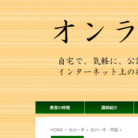
教室の特徴
講師紹介
HOME
>
次の一手
>
次の一手・問題
>