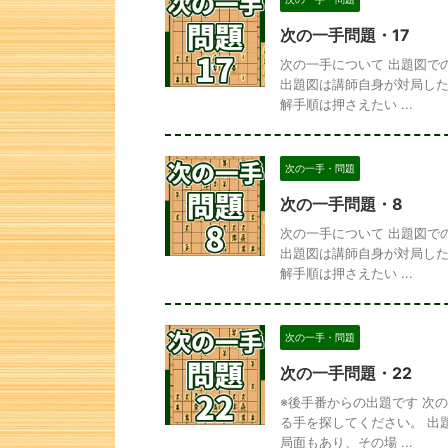
次の一手問題・17
次の一手について 出題図で
出題図は講師自身が対局した
解手順は押さえたい ...
次の一手・問題
次の一手問題・8
次の一手について 出題図で
出題図は講師自身が対局した
解手順は押さえたい ...
次の一手・問題
次の一手問題・22
※後手番からの出題です 次
る手を探してください。 出
局面もあり、その場 ...