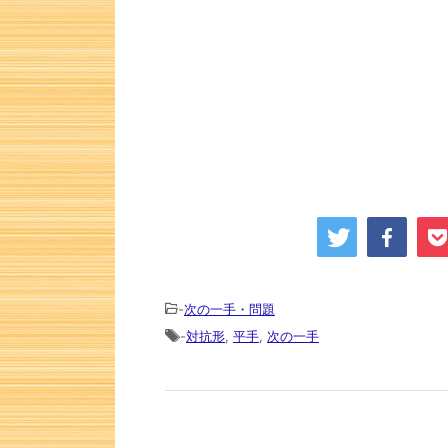
-
次の一手・問題
-
対抗形
,
平手
,
次の一手