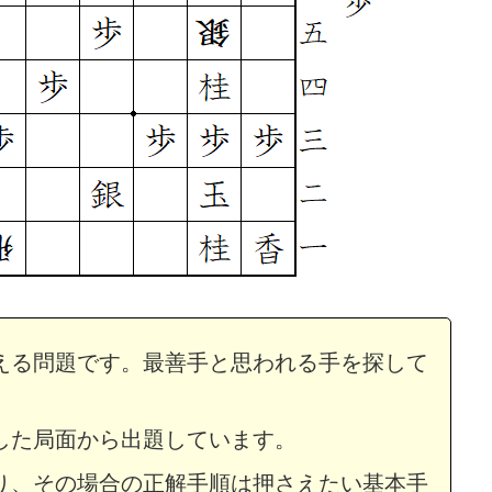
える問題です。最善手と思われる手を探して
め・273 解説
詰将棋 7手詰め・136 解説
した局面から出題しています。
り、その場合の正解手順は押さえたい基本手