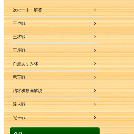
次の一手・解答
王位戦
王将戦
王座戦
白瀧あゆみ杯
竜王戦
詰将棋動画解説
達人戦
電王戦
タグ