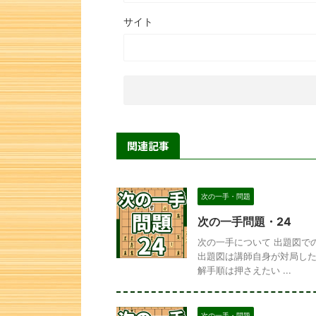
サイト
関連記事
次の一手・問題
次の一手問題・24
次の一手について 出題図で
出題図は講師自身が対局した
解手順は押さえたい ...
次の一手・問題