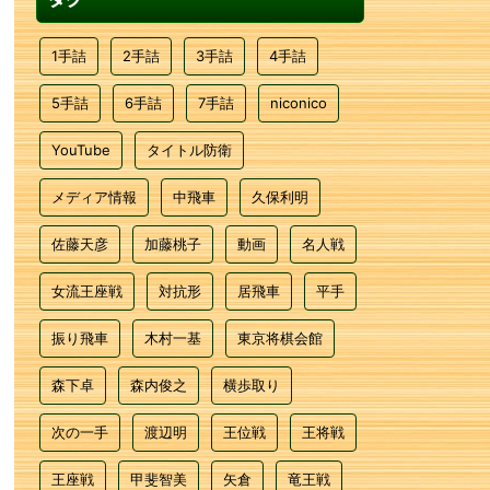
1手詰
2手詰
3手詰
4手詰
5手詰
6手詰
7手詰
niconico
YouTube
タイトル防衛
メディア情報
中飛車
久保利明
佐藤天彦
加藤桃子
動画
名人戦
女流王座戦
対抗形
居飛車
平手
振り飛車
木村一基
東京将棋会館
森下卓
森内俊之
横歩取り
次の一手
渡辺明
王位戦
王将戦
王座戦
甲斐智美
矢倉
竜王戦