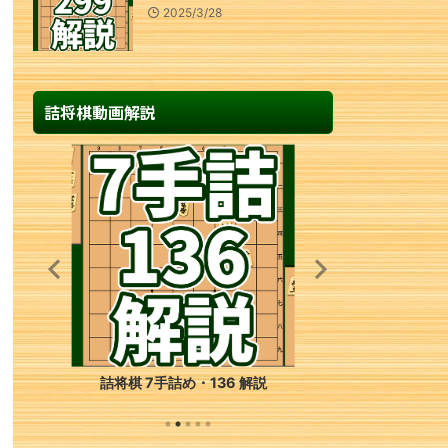
2025/3/28
詰将棋動画解説
詰将棋 2手詰め・23 解説
詰将