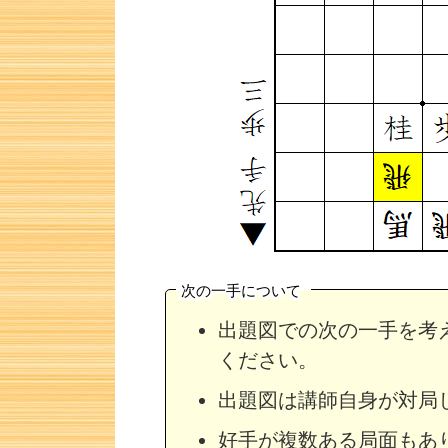
次の一手について
出題図での次の一手を考
ください。
詰将棋 3手詰め・78 解説
詰将棋 6手詰
出題図は講師自身が対局
好手が複数ある局面もあ