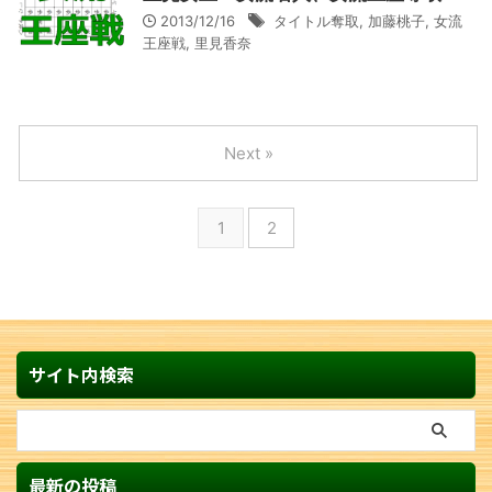
2013/12/16
タイトル奪取
,
加藤桃子
,
女流
王座戦
,
里見香奈
Next »
1
2
サイト内検索
最新の投稿