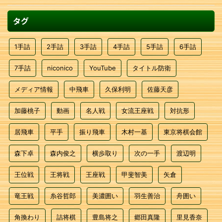
タグ
1手詰
2手詰
3手詰
4手詰
5手詰
6手詰
7手詰
niconico
YouTube
タイトル防衛
メディア情報
中飛車
久保利明
佐藤天彦
加藤桃子
動画
名人戦
女流王座戦
対抗形
居飛車
平手
振り飛車
木村一基
東京将棋会館
森下卓
森内俊之
横歩取り
次の一手
渡辺明
王位戦
王将戦
王座戦
甲斐智美
矢倉
竜王戦
糸谷哲郎
美濃囲い
羽生善治
舟囲い
角換わり
詰将棋
豊島将之
郷田真隆
里見香奈