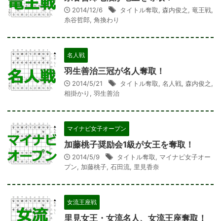
2014/12/6
タイトル奪取
,
森内俊之
,
竜王戦
,
糸谷哲郎
,
角換わり
名人戦
羽生善治三冠が名人奪取！
2014/5/21
タイトル奪取
,
名人戦
,
森内俊之
,
相掛かり
,
羽生善治
マイナビ女子オープン
加藤桃子奨励会1級が女王を奪取！
2014/5/9
タイトル奪取
,
マイナビ女子オー
プン
,
加藤桃子
,
石田流
,
里見香奈
女流王座戦
里見女王・女流名人、女流王座奪取！