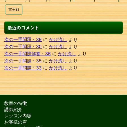
電王戦
最近のコメント
次の一手問題・39
に
かけ流し
より
次の一手問題・30
に
かけ流し
より
次の一手問題解答・36
に
かけ流し
より
次の一手問題・35
に
かけ流し
より
次の一手問題・33
に
かけ流し
より
教室の特徴
講師紹介
レッスン内容
お客様の声