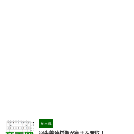
竜王戦
羽生善治棋聖が竜王を奪取！