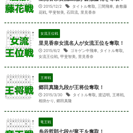
2015/12/2
タイトル奪取
,
三間飛車
,
倉敷藤
花戦
,
甲斐智美
,
石田流
,
里見香奈
女流王位戦
里見香奈女流名人が女流王位を奪取！
2015/6/2
ゴキゲン中飛車
,
タイトル奪取
,
女流王位戦
,
甲斐智美
,
里見香奈
王将戦
郷田真隆九段が王将位奪取！
2015/3/30
タイトル奪取
,
渡辺明
,
王将戦
,
相掛かり
,
郷田真隆
竜王戦
糸谷哲郎七段が竜王を奪取！