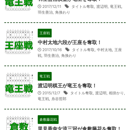
2017/12/11
タイトル奪取
,
渡辺明
,
竜王戦
,
羽生善治
,
角換わり
王座戦
中村太地六段が王座を奪取！
2017/10/16
タイトル奪取
,
中村太地
,
王座
戦
,
羽生善治
,
角換わり
竜王戦
渡辺明棋王が竜王を奪取！
2015/12/7
タイトル奪取
,
渡辺明
,
相掛かり
,
竜王戦
,
糸谷哲郎
倉敷藤花戦
里見香奈女流三冠が倉敷藤花を奪取！