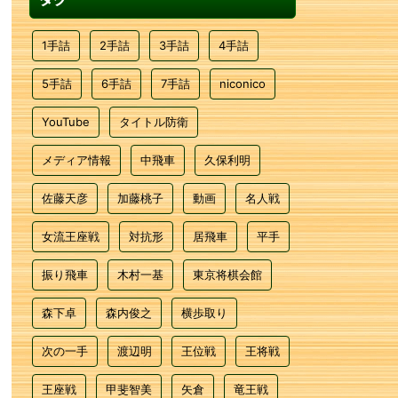
1手詰
2手詰
3手詰
4手詰
5手詰
6手詰
7手詰
niconico
YouTube
タイトル防衛
メディア情報
中飛車
久保利明
佐藤天彦
加藤桃子
動画
名人戦
女流王座戦
対抗形
居飛車
平手
振り飛車
木村一基
東京将棋会館
森下卓
森内俊之
横歩取り
次の一手
渡辺明
王位戦
王将戦
王座戦
甲斐智美
矢倉
竜王戦