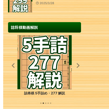
2025/3/28
詰将棋動画解説
詰将棋 5手詰め・277 解説
詰将