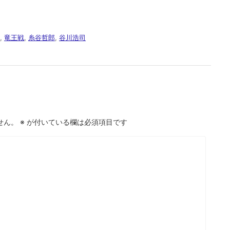
,
竜王戦
,
糸谷哲郎
,
谷川浩司
せん。
※
が付いている欄は必須項目です