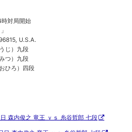
）
4時対局開始
）」
96815, U.S.A.
うじ）九段
みつ）九段
おひろ）四段
問題・26
次の一手問題・22
日 森内俊之 竜王 ｖｓ 糸谷哲郎 七段