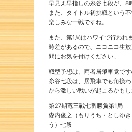
早見え早指しの糸谷七段が、8
また、タイトル初挑戦という不
楽しみな一戦ですね。
また、第1局はハワイで行われ
時差があるので、ニコニコ生放
間にお気を付けください。
戦型予想は、両者居飛車党です
糸谷七段は、居飛車でも角換わ
から激しい戦いが起こるかもし
第27期竜王戦七番勝負第1局
詰将棋 6手詰
森内俊之（もりうち・としゆき
う）七段