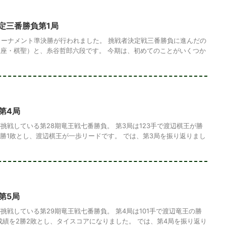
定三番勝負第1局
トーナメント準決勝が行われました。 挑戦者決定戦三番勝負に進んだの
座・棋聖）と、糸谷哲郎六段です。 今期は、初めてのことがいくつか
第4局
挑戦している第28期竜王戦七番勝負。 第3局は123手で渡辺棋王が勝
2勝1敗とし、渡辺棋王が一歩リードです。 では、第3局を振り返りまし
第5局
挑戦している第29期竜王戦七番勝負。 第4局は101手で渡辺竜王の勝
成績を2勝2敗とし、タイスコアになりました。 では、第4局を振り返り