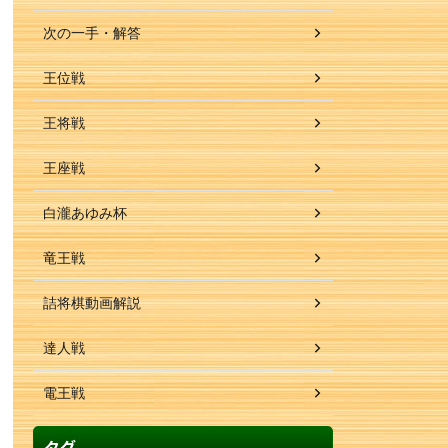
次の一手・解答
王位戦
王将戦
王座戦
白瀧あゆみ杯
竜王戦
詰将棋動画解説
達人戦
電王戦
タグ