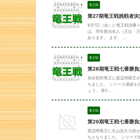
竜王戦
第27期竜王戦挑戦者決
8月1日（金）に竜王戦決勝
は、羽生善治名人（王位・王
あります。 まず、 ...
竜王戦
第28期竜王戦七番勝負
糸谷哲郎竜王に渡辺明棋王が
ちました。 シリーズ成績を
ょう。 第3 ...
竜王戦
第29期竜王戦七番勝負
渡辺明竜王に丸山忠久九段が
ちとなりました。 シリーズ