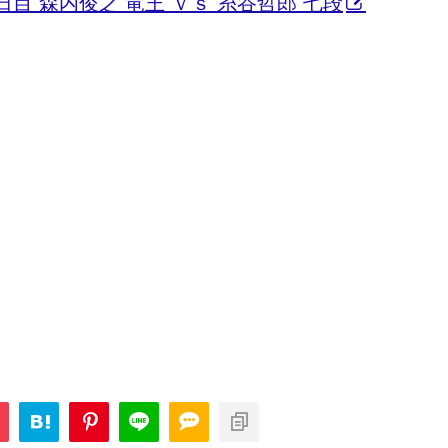
日目 森内俊之 竜王 ｖｓ 糸谷哲郎 七段