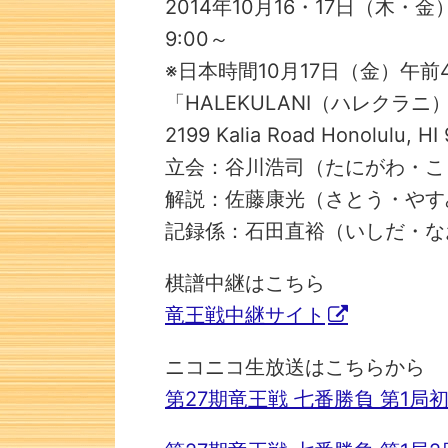
2014年10月16・17日（木・金
9:00～
※日本時間10月17日（金）午前
「HALEKULANI（ハレクラニ
2199 Kalia Road Honolulu, HI 
立会：谷川浩司（たにがわ・こ
解説：佐藤康光（さとう・やす
記録係：石田直裕（いしだ・な
棋譜中継はこちら
次の一手
竜王戦中継サイト
ニコニコ生放送はこちらから
第27期竜王戦 七番勝負 第1局初