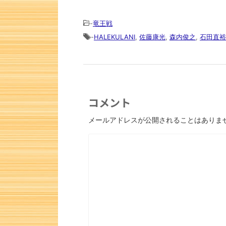
-
竜王戦
-
HALEKULANI
,
佐藤康光
,
森内俊之
,
石田直裕
コメント
メールアドレスが公開されることはありま