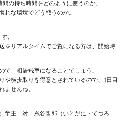
時間の持ち時間をどのように使うのか。
慣れな環境でどう戦うのか。
ます。
送をリアルタイムでご覧になる方は、開始時
ので、相居飛車になることでしょう。
りや横歩取りを得意とされているので、1日目
れませんね。
め・52 解説
詰将棋 5手詰め・182 解説
）竜王 対 糸谷哲郎（いとだに・てつろ