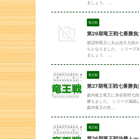
ましょう。 ...
竜王戦
第29期竜王戦七番勝負
渡辺明竜王に丸山忠久九段が
ちとなりました。 シリーズ
ましょう。 ...
竜王戦
第27期竜王戦七番勝負
森内俊之竜王に糸谷哲郎七段
勝ちました。 シリーズ成績
森内竜王の先 ...
竜王戦
第26期竜王戦決勝ト