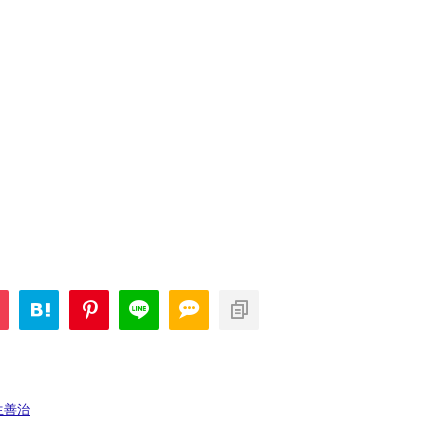
問題・32
次の一手問題・25
生善治