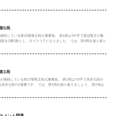
第5局
挑戦している第29期竜王戦七番勝負。 第4局は101手で渡辺竜王の勝
成績を2勝2敗とし、タイスコアになりました。 では、第4局を振り返り
第3局
が挑戦している第27期竜王戦七番勝負。 第2局は110手で糸谷七段が
は糸谷七段の2連勝です。 では、第2局を振り返りましょう。 第2局は
ーナメント開幕