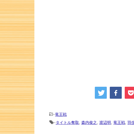
次の一手
-
竜王戦
-
タイトル奪取
,
森内俊之
,
渡辺明
,
竜王戦
,
羽