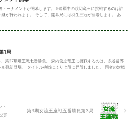
決勝トーナメントが開幕します。 9連覇中の渡辺竜王に挑戦するのは誰
中継が行われます。 そして、開幕局には羽生三冠が登場します。 あ
第1局
する、第27期竜王戦七番勝負。 森内俊之竜王に挑戦するのは、糸谷哲郎
トル戦初登場。 タイトル挑戦により七段に昇段しました。 両者の対戦
ント
第3期女流王座戦五番勝負第3局
出演