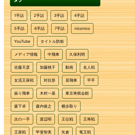
1手詰
2手詰
3手詰
4手詰
5手詰
6手詰
7手詰
niconico
YouTube
タイトル防衛
メディア情報
中飛車
久保利明
佐藤天彦
加藤桃子
動画
名人戦
女流王座戦
対抗形
居飛車
平手
振り飛車
木村一基
東京将棋会館
森下卓
森内俊之
横歩取り
次の一手
渡辺明
王位戦
王将戦
王座戦
甲斐智美
矢倉
竜王戦