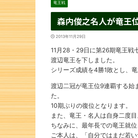
竜王戦
森内俊之名人が竜王
2013年11月29日
11月28・29日に第26期竜王
渡辺竜王を下しました。
シリーズ成績を4勝1敗とし、
渡辺二冠が竜王位9連覇する始
た。
10期ぶりの復位となります。
また、竜王・名人は自身二度目
ちなみに、最年長での竜王就位
ご本人は、「自分ではまだ若い