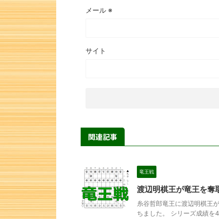
メール
※
サイト
関連記事
竜王戦
渡辺明棋王が竜王を奪
糸谷哲郎竜王に渡辺明棋王が
ちました。 シリーズ成績を