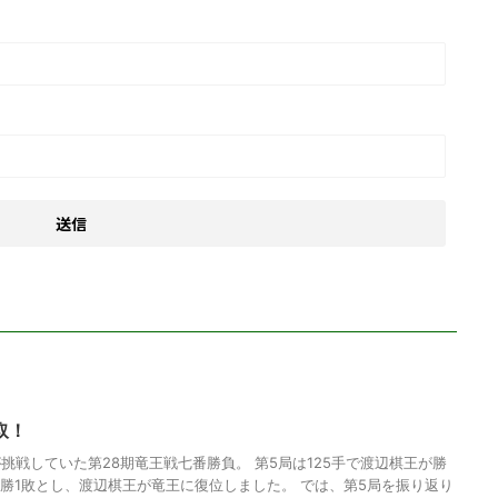
取！
挑戦していた第28期竜王戦七番勝負。 第5局は125手で渡辺棋王が勝
4勝1敗とし、渡辺棋王が竜王に復位しました。 では、第5局を振り返り