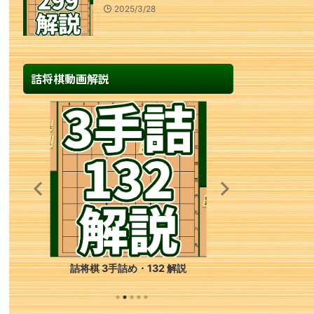
2025/3/28
詰将棋動画解説
詰将棋 3手詰め・132 解説
詰将