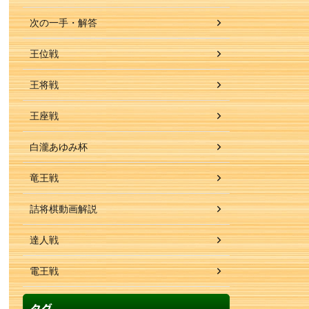
次の一手・解答
王位戦
王将戦
王座戦
白瀧あゆみ杯
竜王戦
詰将棋動画解説
達人戦
電王戦
タグ