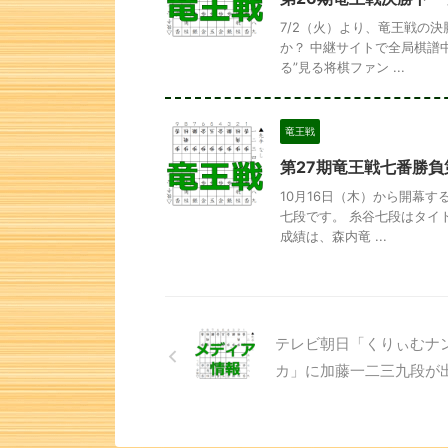
7/2（火）より、竜王戦の
か？ 中継サイトで全局棋譜
る”見る将棋ファン ...
竜王戦
第27期竜王戦七番勝負
10月16日（木）から開幕
七段です。 糸谷七段はタイ
成績は、森内竜 ...
テレビ朝日「くりぃむナ
カ」に加藤一二三九段が