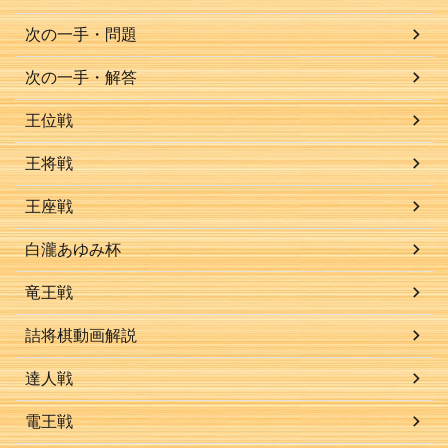
次の一手・問題
次の一手・解答
王位戦
王将戦
王座戦
白瀧あゆみ杯
竜王戦
詰将棋動画解説
達人戦
電王戦