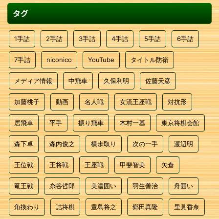
タグ
1手詰
2手詰
3手詰
4手詰
5手詰
6手詰
7手詰
niconico
YouTube
タイトル防衛
メディア情報
中飛車
久保利明
佐藤天彦
加藤桃子
動画
名人戦
女流王座戦
対抗形
居飛車
平手
振り飛車
木村一基
東京将棋会館
森下卓
森内俊之
横歩取り
次の一手
渡辺明
王位戦
王将戦
王座戦
甲斐智美
矢倉
竜王戦
糸谷哲郎
美濃囲い
羽生善治
舟囲い
角換わり
詰将棋
豊島将之
郷田真隆
里見香奈