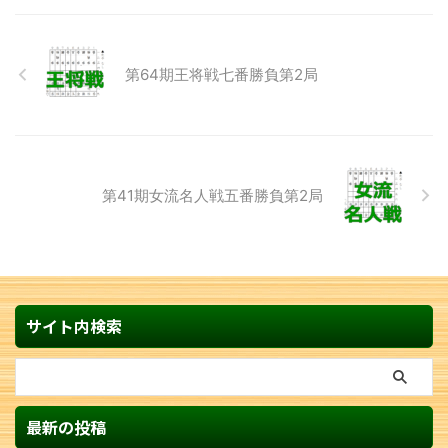
第64期王将戦七番勝負第2局
第41期女流名人戦五番勝負第2局
サイト内検索
最新の投稿