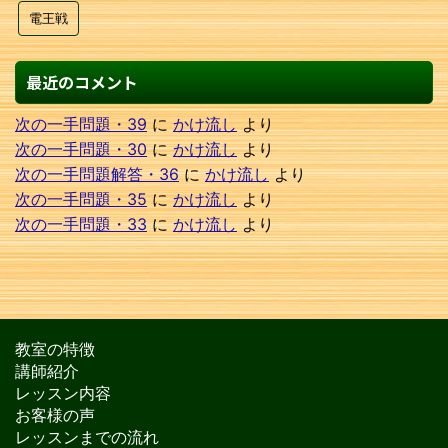
電王戦
最近のコメント
次の一手問題・39
に
かけ流し
より
次の一手問題・30
に
かけ流し
より
次の一手問題解答・36
に
かけ流し
より
次の一手問題・35
に
かけ流し
より
次の一手問題・33
に
かけ流し
より
教室の特徴
講師紹介
レッスン内容
お客様の声
レッスンまでの流れ