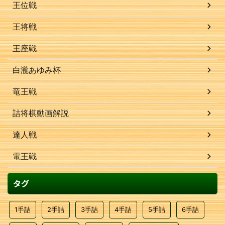
王位戦
王将戦
王座戦
白瀧あゆみ杯
竜王戦
詰将棋動画解説
達人戦
電王戦
タグ
1手詰
2手詰
3手詰
4手詰
5手詰
6手詰