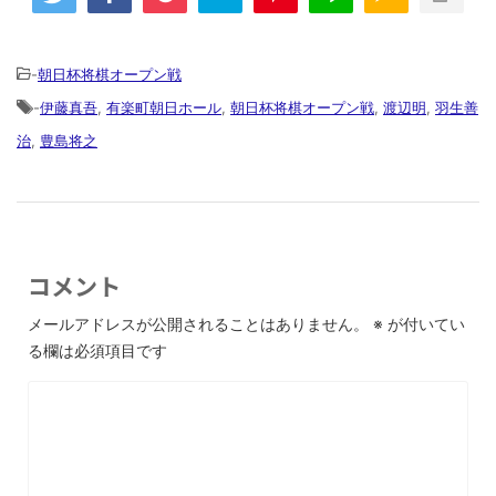
-
朝日杯将棋オープン戦
-
伊藤真吾
,
有楽町朝日ホール
,
朝日杯将棋オープン戦
,
渡辺明
,
羽生善
治
,
豊島将之
コメント
メールアドレスが公開されることはありません。
※
が付いてい
る欄は必須項目です