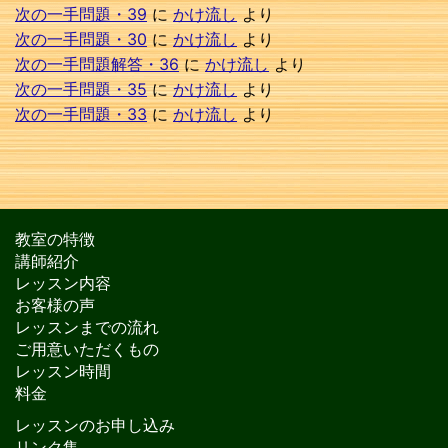
次の一手問題・39
に
かけ流し
より
次の一手問題・30
に
かけ流し
より
次の一手問題解答・36
に
かけ流し
より
次の一手問題・35
に
かけ流し
より
次の一手問題・33
に
かけ流し
より
教室の特徴
講師紹介
レッスン内容
お客様の声
レッスンまでの流れ
ご用意いただくもの
レッスン時間
料金
レッスンのお申し込み
リンク集