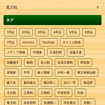
電王戦
タグ
1手詰
2手詰
3手詰
4手詰
5手詰
6手詰
7手詰
niconico
YouTube
タイトル防衛
メディア情報
中飛車
久保利明
佐藤天彦
加藤桃子
動画
名人戦
女流王座戦
対抗形
居飛車
平手
振り飛車
木村一基
東京将棋会館
森下卓
森内俊之
横歩取り
次の一手
渡辺明
王位戦
王将戦
王座戦
甲斐智美
矢倉
竜王戦
糸谷哲郎
美濃囲い
羽生善治
舟囲い