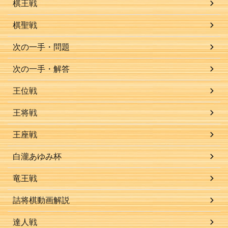
棋王戦
棋聖戦
次の一手・問題
次の一手・解答
王位戦
王将戦
王座戦
白瀧あゆみ杯
竜王戦
詰将棋動画解説
達人戦