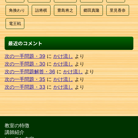
角換わり
詰将棋
豊島将之
郷田真隆
里見香奈
電王戦
最近のコメント
次の一手問題・39
に
かけ流し
より
次の一手問題・30
に
かけ流し
より
次の一手問題解答・36
に
かけ流し
より
次の一手問題・35
に
かけ流し
より
次の一手問題・33
に
かけ流し
より
教室の特徴
講師紹介