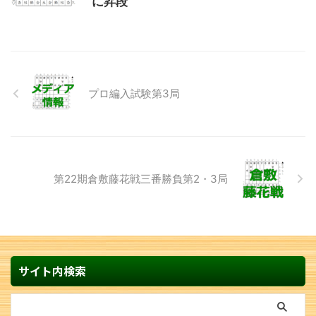
に昇段
プロ編入試験第3局
第22期倉敷藤花戦三番勝負第2・3局
サイト内検索