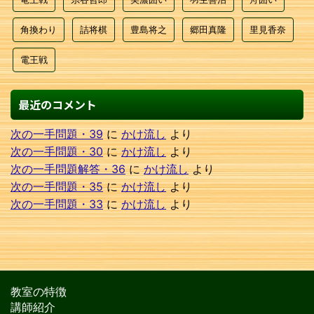
角換わり
詰将棋
豊島将之
郷田真隆
里見香奈
電王戦
最近のコメント
次の一手問題・39
に
かけ流し
より
次の一手問題・30
に
かけ流し
より
次の一手問題解答・36
に
かけ流し
より
次の一手問題・35
に
かけ流し
より
次の一手問題・33
に
かけ流し
より
教室の特徴
講師紹介