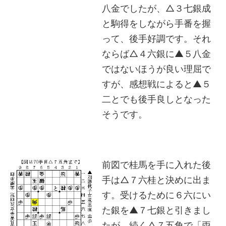
八金でしたが、△３七銀成
と駒得をしながら手番を握
って、後手好調です。それ
ならば△４六銀に▲５八金
ではないほうが良い理屈で
すが、感想戦によると▲５
二とでも後手良しとなった
そうです。
前図で桂馬を手に入れた後
手は△７六桂と決めに出ま
す。受けるために６六にい
た銀を▲７七銀と引きまし
たが、続く△７五角で「両