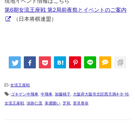
現地イベント情報はこちら
第6期女流王座戦 第2局前夜祭とイベントのご案内
（日本将棋連盟）
-
女流王座戦
-
ゴキゲン中飛車
,
中飛車
,
加藤桃子
,
大阪府大阪市北区西天満4-9-16
,
女流王座戦
,
淡路仁茂
,
美濃囲い
,
芝苑
,
里見香奈