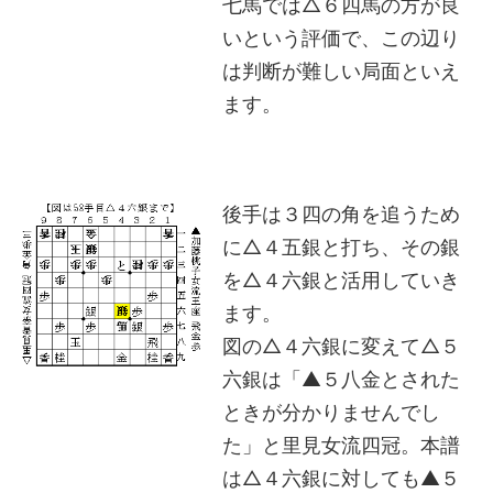
七馬では△６四馬の方が良
いという評価で、この辺り
は判断が難しい局面といえ
ます。
後手は３四の角を追うため
に△４五銀と打ち、その銀
を△４六銀と活用していき
ます。
図の△４六銀に変えて△５
六銀は「▲５八金とされた
ときが分かりませんでし
た」と里見女流四冠。本譜
は△４六銀に対しても▲５