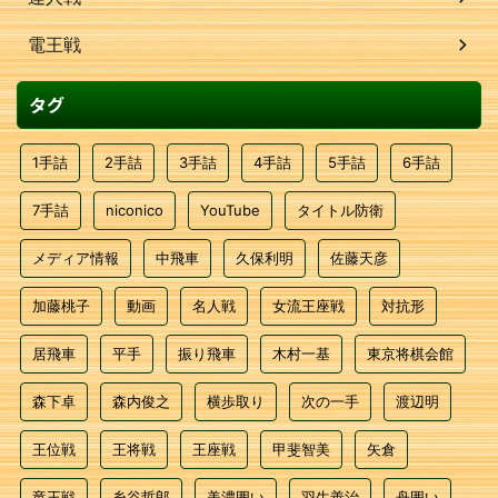
電王戦
タグ
1手詰
2手詰
3手詰
4手詰
5手詰
6手詰
7手詰
niconico
YouTube
タイトル防衛
メディア情報
中飛車
久保利明
佐藤天彦
加藤桃子
動画
名人戦
女流王座戦
対抗形
居飛車
平手
振り飛車
木村一基
東京将棋会館
森下卓
森内俊之
横歩取り
次の一手
渡辺明
王位戦
王将戦
王座戦
甲斐智美
矢倉
竜王戦
糸谷哲郎
美濃囲い
羽生善治
舟囲い