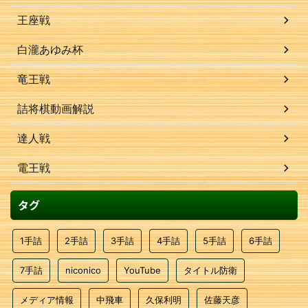
王座戦
白瀧あゆみ杯
竜王戦
詰将棋動画解説
達人戦
電王戦
タグ
1手詰
2手詰
3手詰
4手詰
5手詰
6手詰
7手詰
niconico
YouTube
タイトル防衛
メディア情報
中飛車
久保利明
佐藤天彦