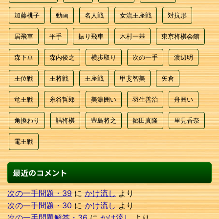
加藤桃子
動画
名人戦
女流王座戦
対抗形
居飛車
平手
振り飛車
木村一基
東京将棋会館
森下卓
森内俊之
横歩取り
次の一手
渡辺明
王位戦
王将戦
王座戦
甲斐智美
矢倉
竜王戦
糸谷哲郎
美濃囲い
羽生善治
舟囲い
角換わり
詰将棋
豊島将之
郷田真隆
里見香奈
電王戦
最近のコメント
次の一手問題・39
に
かけ流し
より
次の一手問題・30
に
かけ流し
より
次の一手問題解答・36
に
かけ流し
より