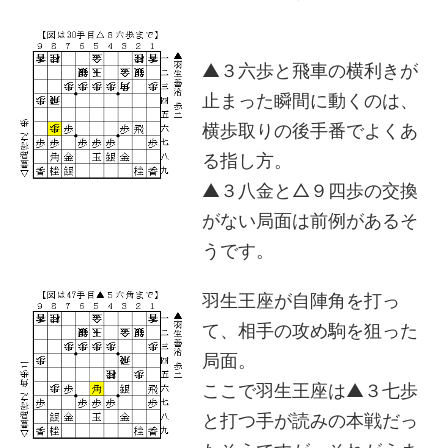
▲３六歩と飛車の横利きが
止まった瞬間に動くのは、
横歩取りの後手番でよくあ
る指し方。
▲３八金と△９四歩の交換
がない局面は前例があるそ
うです。
羽生王座が自陣角を打っ
て、相手の攻め駒を狙った
局面。
ここで羽生王座は▲３七歩
と打つ手が読みの本戦だっ