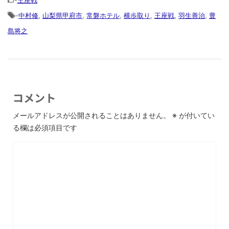
-
中村修
,
山梨県甲府市
,
常磐ホテル
,
横歩取り
,
王座戦
,
羽生善治
,
豊
島将之
コメント
メールアドレスが公開されることはありません。
※
が付いてい
る欄は必須項目です